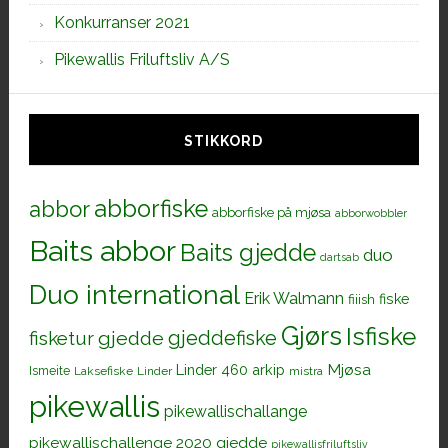
Konkurranser 2021
Pikewallis Friluftsliv A/S
STIKKORD
abborfiske
abbor
abborfiske på mjøsa
abborwobbler
Baits abbor
Baits gjedde
duo
dartsab
Duo international
Erik Walmann
fiiish
fiske
Gjørs
Isfiske
gjeddefiske
fisketur
gjedde
Mjøsa
Linder 460 arkip
Ismeite
Laksefiske
Linder
mistra
pikewallis
pikewallischallange
pikewallischallenge 2020 gjedde
pikewallisfriluftsliv