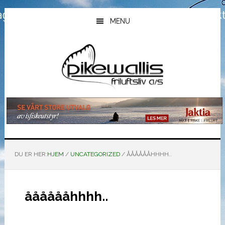
Hopp
Hopp
Hopp
til
til
til
MENU
hovedinnhold
primært
bunntekst
sidefelt
DU ER HER:
HJEM
/
UNCATEGORIZED
/
ÅÅÅÅÅÅHHHH..
ååååååhhhh..