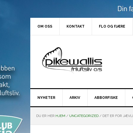
Hopp
Hopp
Hopp
Hopp
til
til
til
til
primær
hovedinnhold
primært
bunntekst
menyen
sidefelt
OM OSS
KONTAKT
FLO OG FJÆRE
NYHETER
ARKIV
ABBORFISKE
DU ER HER:
HJEM
/
UNCATEGORIZED
/
DET ER FOR JÆVLIG