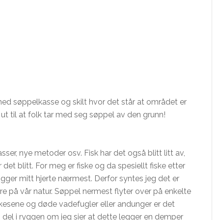
 med søppelkasse og skilt hvor det står at området er
ut til at folk tar med seg søppel av den grunn!
sser, nye metoder osv. Fisk har det også blitt litt av,
t blitt. For meg er fiske og da spesiellt fiske etter
igger mitt hjerte nærmest. Derfor syntes jeg det er
 vare på vår natur. Søppel nermest flyter over på enkelte
skesene og døde vadefugler eller andunger er det
 del i ryggen om jeg sier at dette legger en demper