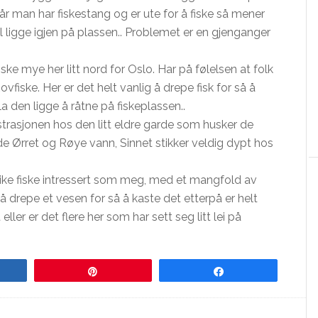
Når man har fiskestang og er ute for å fiske så mener
al ligge igjen på plassen.. Problemet er en gjenganger
ske mye her litt nord for Oslo. Har på følelsen at folk
iske. Her er det helt vanlig å drepe fisk for så å
la den ligge å råtne på fiskeplassen..
trasjonen hos den litt eldre garde som husker de
 Ørret og Røye vann, Sinnet stikker veldig dypt hos
like fiske intressert som meg, med et mangfold av
 drepe et vesen for så å kaste det etterpå er helt
 eller er det flere her som har sett seg litt lei på
re
Pin
Share