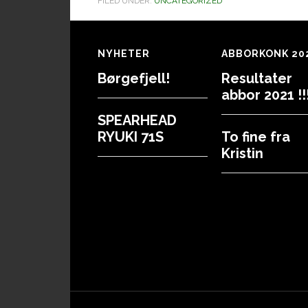
FILED UNDER:
UNCATEGORIZED
Footer
NYHETER
ABBORKONK 20
Børgefjell!
Resultater
abbor 2021 !!!
SPEARHEAD
RYUKI 71S
To fine fra
Kristin