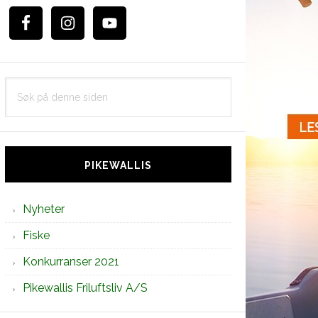
Søk
på
denne
siden
PIKEWALLIS
Nyheter
Fiske
Konkurranser 2021
Pikewallis Friluftsliv A/S