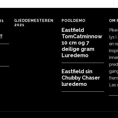
21
GJEDDEMESTEREN
POOLDEMO
OM 
2021
Eastfield
Pike
!
TomCatminnow
lys 
10 cm og 7
en r
deilige gram
insp
Luredemo
inne
pred
Eastfield sin
gang
Chubby Chaser
frem
luredemo
Les