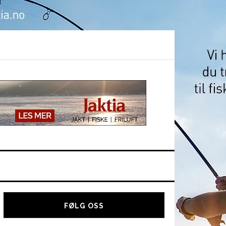
Hoved
sidebar
FØLG OSS