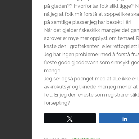
på gleden?? Hvorfor lar folk slikt ligge? 
nå jeg at folk må forstå at søppel ikke sk
på samtlige plasser jeg har besøkt i år!
Når det gjelder fiskeskikk mangler det gan
sørover er mye mer opplyst om temaet Rovf
kaste den i grøftekanten, eller rettogslett 
Jeg har ingen problemer med å forstå frus
fleste gode gjeddevann som sinnsykt gode
mange..
Jeg ser også poenget med at alle ikke er 
avkrokutsyr og liknede, men jeg mener at å
feil.. Er jeg den eneste som registrerer slikt
forsøpling?
Tweet
Sha