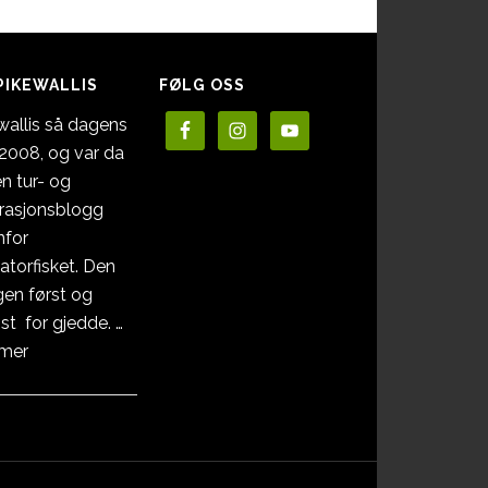
PIKEWALLIS
FØLG OSS
wallis så dagens
i 2008, og var da
en tur- og
irasjonsblogg
nfor
atorfisket. Den
en først og
st for gjedde. …
omOm
 mer
Pikewallis