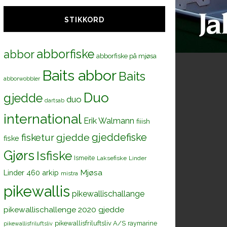
STIKKORD
abborfiske
abbor
abborfiske på mjøsa
Baits abbor
Baits
abborwobbler
Duo
gjedde
duo
dartsab
international
Erik Walmann
fiiish
gjeddefiske
fisketur
gjedde
fiske
Gjørs
Isfiske
Ismeite
Laksefiske
Linder
Mjøsa
Linder 460 arkip
mistra
pikewallis
pikewallischallange
pikewallischallenge 2020 gjedde
pikewallisfriluftsliv A/S
raymarine
pikewallisfriluftsliv