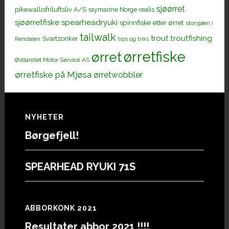
sjøørret
pikewallisfriluftsliv A/S
raymarine Norge
realis
sjøørretfiske
spearheadryuki
spinnfiske etter ørret
storsjøen i
tailwalk
trout
troutfishing
Svartzonker
Rendalen
tips og triks
ørretfiske
ørret
Østlandet Motor Service AS
ørretfiske på Mjøsa
ørretwobbler
Footer
NYHETER
Børgefjell!
SPEARHEAD RYUKI 71S
ABBORKONK 2021
Resultater abbor 2021 !!!!