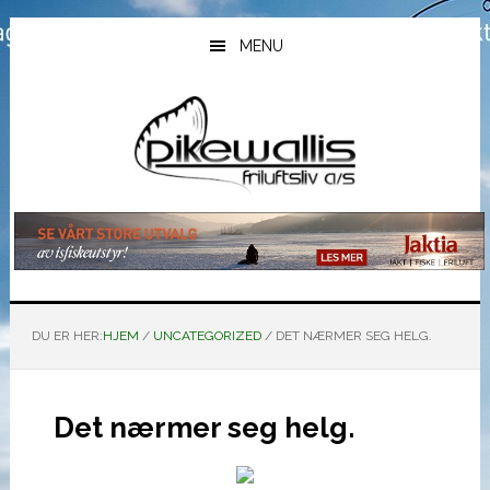
Hopp
Hopp
Hopp
til
til
til
MENU
hovedinnhold
primært
bunntekst
sidefelt
DU ER HER:
HJEM
/
UNCATEGORIZED
/
DET NÆRMER SEG HELG.
Det nærmer seg helg.