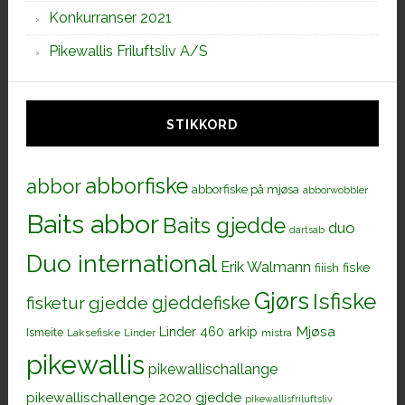
Konkurranser 2021
Pikewallis Friluftsliv A/S
STIKKORD
abborfiske
abbor
abborfiske på mjøsa
abborwobbler
Baits abbor
Baits gjedde
duo
dartsab
Duo international
Erik Walmann
fiiish
fiske
Gjørs
Isfiske
gjeddefiske
fisketur
gjedde
Mjøsa
Linder 460 arkip
Ismeite
Laksefiske
Linder
mistra
pikewallis
pikewallischallange
pikewallischallenge 2020 gjedde
pikewallisfriluftsliv