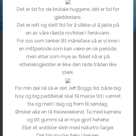
Det er tid for de brutale huggene, det er tid for
gjeddedans.
Det er rett og slett tid for å stikke ut å jakte på
en av våre råeste rovfisker i ferskvann.
For oss som tenker litt månefase så er vi inne i
en mittperiode som kan være en ok periode,
men etter som mye av fisket nå er på
etterleksgjedder er ikke den røde tråden like
sterk.
For min del nå så er det Jeff Boggs tid, både big
boy og big paddletail skal få masse tid i vannet
fra og med i dag og frem til søndag.
Ønsker alle en rå fiskeweekend. Ta med kamera
og litt gummi så er mye gjort hehehe
Eller et wobbler skrin med naturtro farger.
Det blir mycke fleks i helgen.