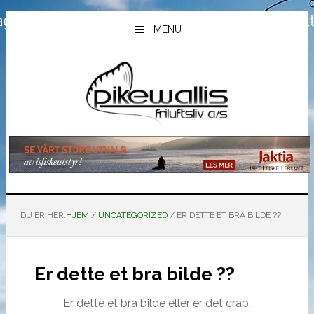
Hopp
Hopp
Hopp
til
til
til
MENU
hovedinnhold
primært
bunntekst
sidefelt
DU ER HER:
HJEM
/
UNCATEGORIZED
/
ER DETTE ET BRA BILDE ??
Er dette et bra bilde ??
Er dette et bra bilde eller er det crap.