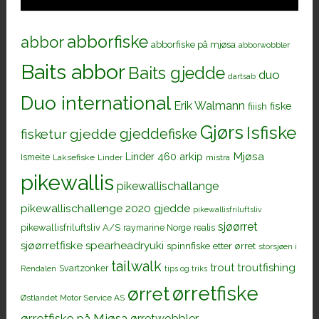
abborfiske
abbor
abborfiske på mjøsa
abborwobbler
Baits abbor
Baits gjedde
duo
dartsab
Duo international
Erik Walmann
fiiish
fiske
Gjørs
Isfiske
gjeddefiske
fisketur
gjedde
Mjøsa
Linder 460 arkip
Ismeite
Laksefiske
Linder
mistra
pikewallis
pikewallischallange
pikewallischallenge 2020 gjedde
pikewallisfriluftsliv
sjøørret
pikewallisfriluftsliv A/S
raymarine Norge
realis
sjøørretfiske
spearheadryuki
spinnfiske etter ørret
storsjøen i
tailwalk
trout
troutfishing
Svartzonker
Rendalen
tips og triks
ørretfiske
ørret
Østlandet Motor Service AS
ørretfiske på Mjøsa
ørretwobbler