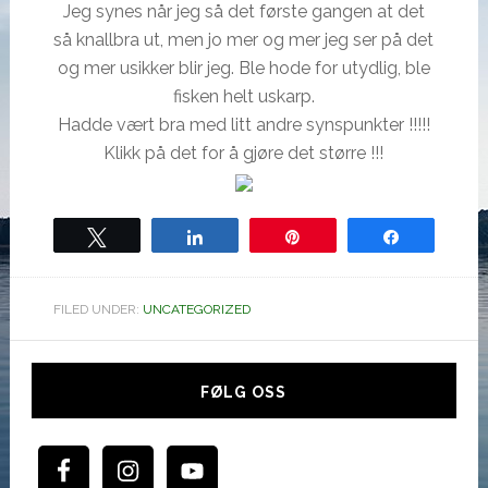
Jeg synes når jeg så det første gangen at det
så knallbra ut, men jo mer og mer jeg ser på det
og mer usikker blir jeg. Ble hode for utydlig, ble
fisken helt uskarp.
Hadde vært bra med litt andre synspunkter !!!!!
Klikk på det for å gjøre det større !!!
Tweet
Share
Pin
Share
FILED UNDER:
UNCATEGORIZED
Hoved
sidebar
FØLG OSS