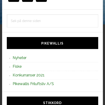
Søk
på
denne
siden
PIKEWALLIS
Nyheter
Fiske
Konkurranser 2021
Pikewallis Friluftsliv A/S
STIKKORD