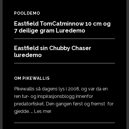
POOLDEMO
Eastfield TomCatminnow 10 cm og
7 deilige gram Luredemo
Eastfield sin Chubby Chaser
luredemo
OM PIKEWALLIS
Pikewallis så dagens lys i 2008, og var da en
ren tur- og inspirasjonsblogg innenfor
predatorfisket. Den gangen først og fremst for
omOm
gjedde. …
Les mer
Pikewallis