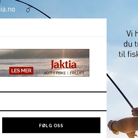
Hoved
sidebar
FØLG OSS