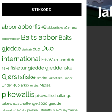
STIKKORD
abborfiske
abbor
abborfiske på mjøsa
Baits abbor
Baits
abborwobbler
Duo
gjedde
duo
dartsab
international
Erik Walmann
fiiish
gjeddefiske
fisketur
gjedde
fiske
Gjørs
Isfiske
Ismeite
Laksefiske
Linder
Mjøsa
Linder 460 arkip
mistra
pikewallis
pikewallischallange
pikewallischallenge 2020 gjedde
pikewallisfriluftsliv A/S
raymarine
pikewallisfriluftsliv