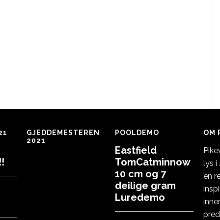
21
GJEDDEMESTEREN
POOLDEMO
OM 
2021
Eastfield
Pike
!
TomCatminnow
lys 
10 cm og 7
en r
deilige gram
insp
Luredemo
inne
pred