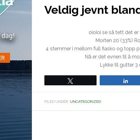
Veldig jevnt bland
oioioi se så tett det e
Morten 20 (33%) Ro
4 stemmer i mellom full fiasko og topp p
Nå er det evnen til å mo
Lykke til gutter 
Tweet
Sha
FILED UNDER:
UNCATEGORIZED