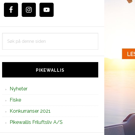
Søk
på
denne
siden
PIKEWALLIS
Nyheter
Fiske
Konkurranser 2021
Pikewallis Friluftsliv A/S