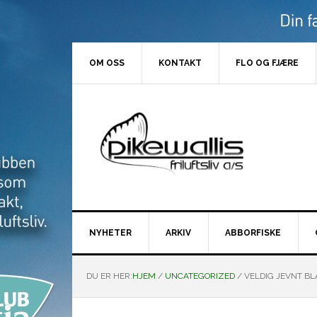
Hopp
Hopp
Hopp
Hopp
til
til
til
til
primær
hovedinnhold
primært
bunntekst
menyen
sidefelt
OM OSS
KONTAKT
FLO OG FJÆRE
NYHETER
ARKIV
ABBORFISKE
DU ER HER:
HJEM
/
UNCATEGORIZED
/
VELDIG JEVNT BL