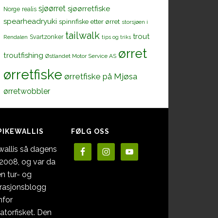
sjøørret
sjøørretfiske
Norge
realis
spearheadryuki
spinnfiske etter ørret
storsjøen i
tailwalk
trout
Svartzonker
Rendalen
tips og triks
ørret
troutfishing
Østlandet Motor Service AS
ørretfiske
ørretfiske på Mjøsa
ørretwobbler
PIKEWALLIS
FØLG OSS
wallis så dagens
i 2008, og var da
en tur- og
irasjonsblogg
nfor
atorfisket. Den