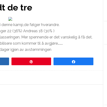
t de tre
r i denne kamp,de følger hverandre.
ger 22 (36%) Andreas 18 (30% )
lasseringen. Mer spennende er det vanskelig å få det.
bilisere som kommer til å avgjøre………
3 dager igjen av avstemmingen
re
Pin
Share