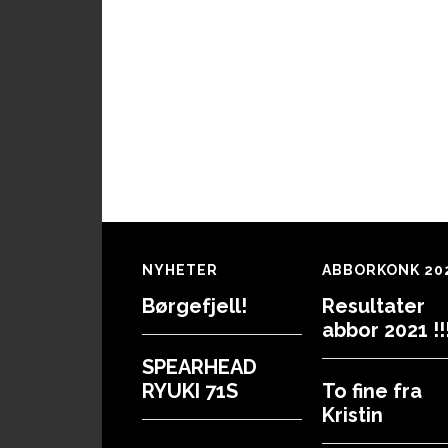
Footer
NYHETER
ABBORKONK 20
Børgefjell!
Resultater
abbor 2021 !!!
SPEARHEAD
RYUKI 71S
To fine fra
Kristin