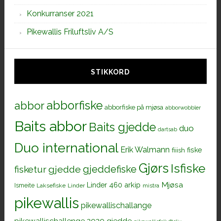
Konkurranser 2021
Pikewallis Friluftsliv A/S
STIKKORD
abborfiske
abbor
abborfiske på mjøsa
abborwobbler
Baits abbor
Baits gjedde
duo
dartsab
Duo international
Erik Walmann
fiiish
fiske
Gjørs
Isfiske
gjeddefiske
fisketur
gjedde
Mjøsa
Linder 460 arkip
Ismeite
Laksefiske
Linder
mistra
pikewallis
pikewallischallange
pikewallischallenge 2020 gjedde