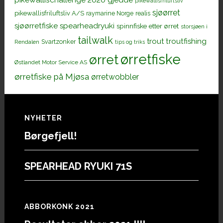
pikewallisfriluftsliv
sjøørret
pikewallisfriluftsliv A/S
raymarine Norge
realis
sjøørretfiske
spearheadryuki
spinnfiske etter ørret
storsjøen i
tailwalk
trout
troutfishing
Svartzonker
Rendalen
tips og triks
ørretfiske
ørret
Østlandet Motor Service AS
ørretfiske på Mjøsa
ørretwobbler
Footer
NYHETER
Børgefjell!
SPEARHEAD RYUKI 71S
ABBORKONK 2021