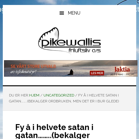
Hopp
Hopp
Hopp
til
til
til
MENU
hovedinnhold
primært
bunntekst
sidefelt
DU ER HER:
HJEM
/
UNCATEGORIZED
/
FY Å I HELVETE SATAN I
GATAN……..(BEKALGER ORDBRUKEN, MEN DET ER I BUR GLEDE)
Fy å i helvete satan i
gatan……..(bekalger