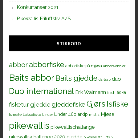
Konkurranser 2021
Pikewallis Friluftsliv A/S
STIKKORD
abborfiske
abbor
abborfiske på mjøsa
abborwobbler
Baits abbor
Baits gjedde
duo
dartsab
Duo international
Erik Walmann
fiiish
fiske
Gjørs
Isfiske
gjeddefiske
fisketur
gjedde
Mjøsa
Linder 460 arkip
Ismeite
Laksefiske
Linder
mistra
pikewallis
pikewallischallange
pikewallischallenge 2020 gjedde
pikewallisfriluftsliv