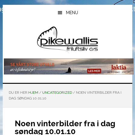
Hopp
Hopp
Hopp
til
til
til
MENU
hovedinnhold
primært
bunntekst
sidefelt
DU ER HER:
HJEM
/
UNCATEGORIZED
/
NOEN VINTERBILDER FRA I
DAG SØNDAG 10.01.10
Noen vinterbilder fra i dag
søndag 10.01.10