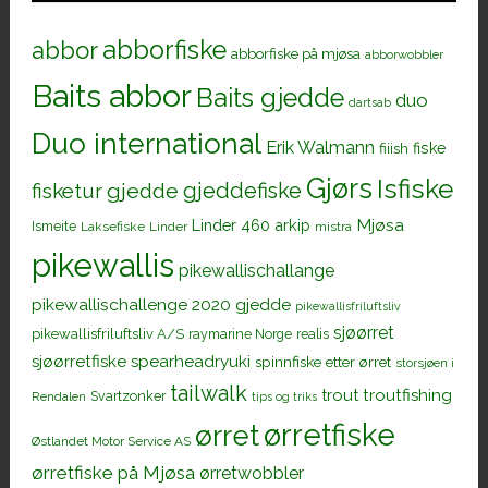
abborfiske
abbor
abborfiske på mjøsa
abborwobbler
Baits abbor
Baits gjedde
duo
dartsab
Duo international
Erik Walmann
fiiish
fiske
Gjørs
Isfiske
gjeddefiske
fisketur
gjedde
Mjøsa
Linder 460 arkip
Ismeite
Laksefiske
Linder
mistra
pikewallis
pikewallischallange
pikewallischallenge 2020 gjedde
pikewallisfriluftsliv
sjøørret
pikewallisfriluftsliv A/S
raymarine Norge
realis
sjøørretfiske
spearheadryuki
spinnfiske etter ørret
storsjøen i
tailwalk
trout
troutfishing
Svartzonker
Rendalen
tips og triks
ørretfiske
ørret
Østlandet Motor Service AS
ørretfiske på Mjøsa
ørretwobbler