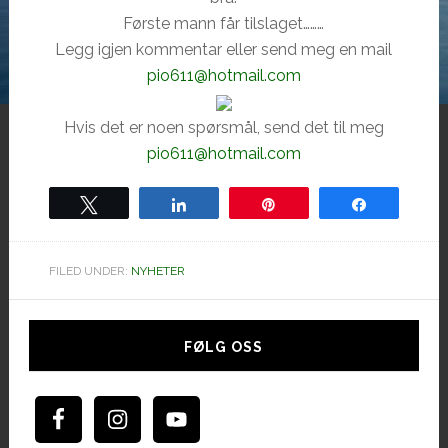
Første mann får tilslaget………
Legg igjen kommentar eller send meg en mail
pio611@hotmail.com
Hvis det er noen spørsmål, send det til meg
pio611@hotmail.com
Tweet
Share
Pin
Share
FILED UNDER:
NYHETER
Hoved
sidebar
FØLG OSS