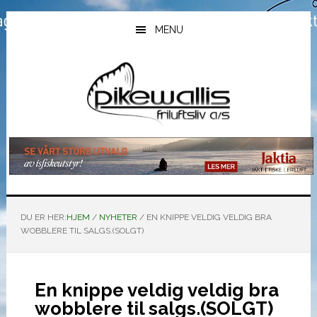
Hopp
Hopp
Hopp
til
til
til
MENU
hovedinnhold
primært
bunntekst
sidefelt
DU ER HER:
HJEM
/
NYHETER
/
EN KNIPPE VELDIG VELDIG BRA
WOBBLERE TIL SALGS.(SOLGT)
En knippe veldig veldig bra
wobblere til salgs.(SOLGT)