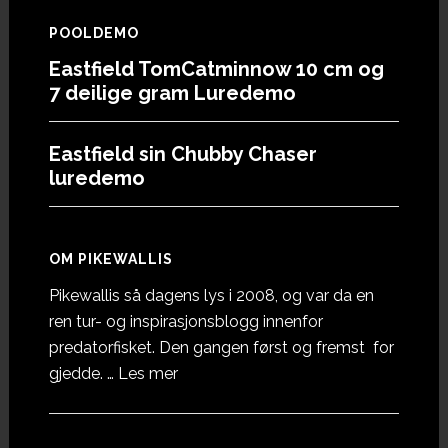
POOLDEMO
Eastfield TomCatminnow 10 cm og
7 deilige gram Luredemo
Eastfield sin Chubby Chaser
luredemo
OM PIKEWALLIS
Pikewallis så dagens lys i 2008, og var da en
ren tur- og inspirasjonsblogg innenfor
predatorfisket. Den gangen først og fremst for
omOm
gjedde. …
Les mer
Pikewallis