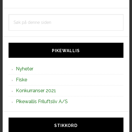
Søk
på
denne
siden
PIKEWALLIS
Nyheter
Fiske
Konkurranser 2021
Pikewallis Friluftsliv A/S
STIKKORD