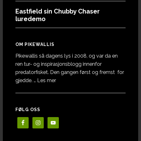
Eastfield sin Chubby Chaser
luredemo
OM PIKEWALLIS
Pikewallis så dagens lys i 2008, og var da en
ren tur- og inspirasjonsblogg innenfor
predatorfisket. Den gangen først og fremst for
omOm
gjedde. …
Les mer
Pikewallis
FØLG OSS