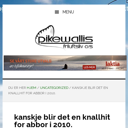
Hopp
Hopp
Hopp
til
til
til
MENU
hovedinnhold
primært
bunntekst
sidefelt
DU ER HER:
HJEM
/
UNCATEGORIZED
/
KANSKJE BLIR DET EN
KNALLHIT FOR ABBOR I 2010.
kanskje blir det en knallhit
for abbor i 2010.