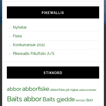
siden
PIKEWALLIS
Nyheter
Fiske
Konkurranser 2021
Pikewallis Friluftsliv A/S
STIKKORD
abborfiske
abbor
abborfiske på mjøsa
abborwobbler
Baits abbor
Baits gjedde
duo
dartsab