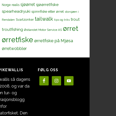
sjøørret
sjøørretfiske
Norge
realis
spearheadryuki
spinnfiske etter ørret
storsjøen i
tailwalk
trout
Svartzonker
Rendalen
tips og triks
ørret
troutfishing
Østlandet Motor Service AS
ørretfiske
ørretfiske på Mjøsa
ørretwobbler
PIKEWALLIS
FØLG OSS
wallis så dagens
i 2008, og var da
en tur- og
irasjonsblogg
nfor
atorfisket. Den