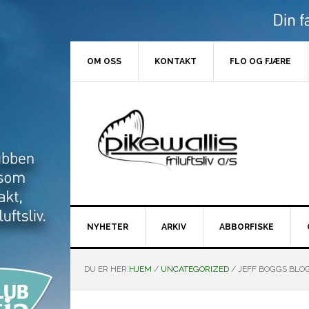
Hopp
Hopp
Hopp
Hopp
til
til
til
til
primær
hovedinnhold
primært
bunntekst
menyen
sidefelt
OM OSS
KONTAKT
FLO OG FJÆRE
NYHETER
ARKIV
ABBORFISKE
DU ER HER:
HJEM
/
UNCATEGORIZED
/
JEFF BOGGS BLO