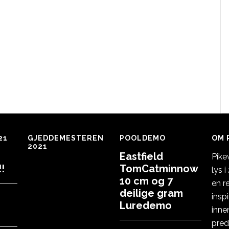
21
GJEDDEMESTEREN
POOLDEMO
OM 
2021
Eastfield
Pike
!
TomCatminnow
lys 
10 cm og 7
en r
deilige gram
insp
Luredemo
inne
pred