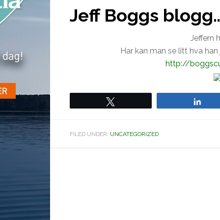
Jeff Boggs blog
Jeffern 
Har kan man se litt hva han
http://boggsc
Tweet
Sha
FILED UNDER:
UNCATEGORIZED