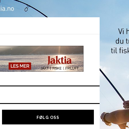
Hoved
sidebar
FØLG OSS