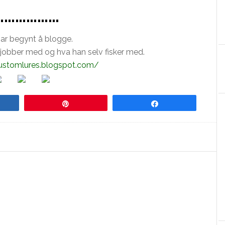
g………………
har begynt å blogge.
 jobber med og hva han selv fisker med.
ustomlures.blogspot.com/
re
Pin
Share