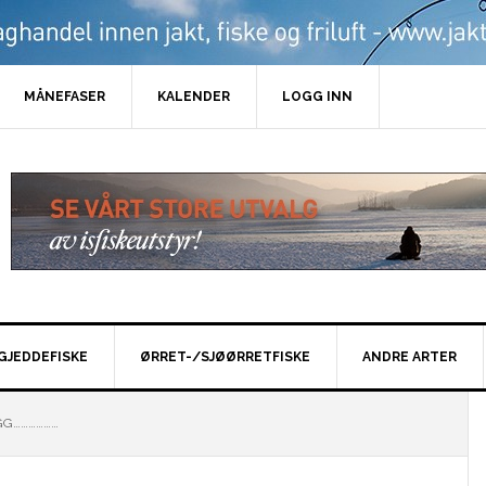
MÅNEFASER
KALENDER
LOGG INN
GJEDDEFISKE
ØRRET-/SJØØRRETFISKE
ANDRE ARTER
GG………………