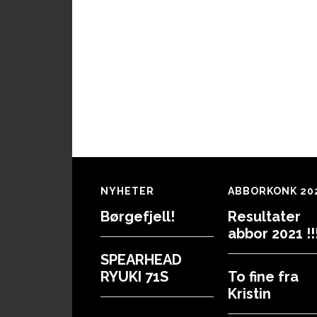
Footer
NYHETER
ABBORKONK 20
Børgefjell!
Resultater
abbor 2021 !!!
SPEARHEAD
RYUKI 71S
To fine fra
Kristin