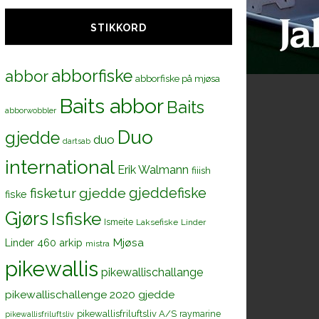
STIKKORD
abborfiske
abbor
abborfiske på mjøsa
Baits abbor
Baits
abborwobbler
Duo
gjedde
duo
dartsab
international
Erik Walmann
fiiish
gjeddefiske
fisketur
gjedde
fiske
Gjørs
Isfiske
Ismeite
Laksefiske
Linder
Mjøsa
Linder 460 arkip
mistra
pikewallis
pikewallischallange
pikewallischallenge 2020 gjedde
pikewallisfriluftsliv A/S
raymarine
pikewallisfriluftsliv