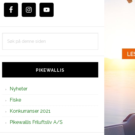
Søk
på
denne
siden
PIKEWALLIS
Nyheter
Fiske
Konkurranser 2021
Pikewallis Friluftsliv A/S