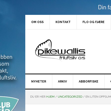
Hopp
Hopp
Hopp
Hopp
til
til
til
til
primær
hovedinnhold
primært
bunntekst
menyen
sidefelt
OM OSS
KONTAKT
FLO OG FJÆRE
NYHETER
ARKIV
ABBORFISKE
DU ER HER:
HJEM
/
UNCATEGORIZED
/
EN LITEN OPPSU