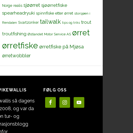
sjøørret
sjøørretfiske
Norge
realis
spearheadryuki
spinnfiske etter ørret
storsjøen i
tailwalk
trout
Svartzonker
Rendalen
tips og triks
ørret
troutfishing
Østlandet Motor Service AS
ørretfiske
ørretfiske på Mjøsa
ørretwobbler
PIKEWALLIS
FØLG OSS
wallis så dagens
i 2008, og var da
en tur- og
irasjonsblogg
nfor