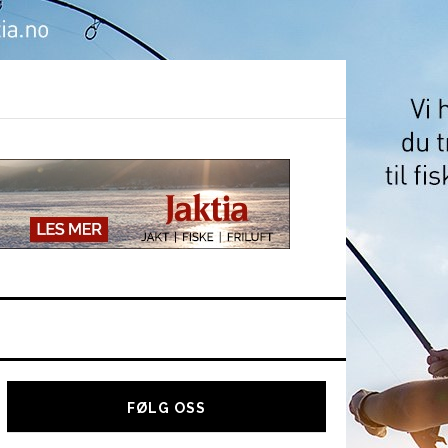
Hoved
sidebar
FØLG OSS