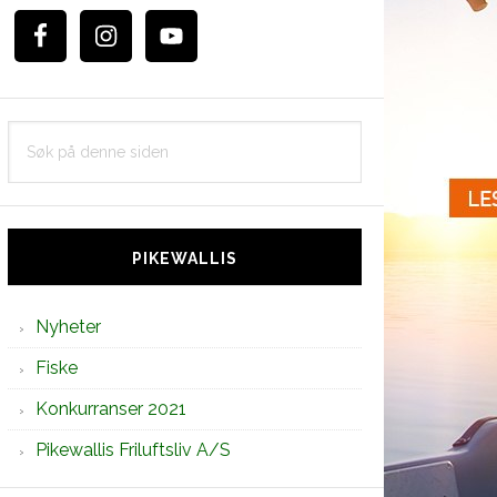
Søk
på
denne
siden
PIKEWALLIS
Nyheter
Fiske
Konkurranser 2021
Pikewallis Friluftsliv A/S