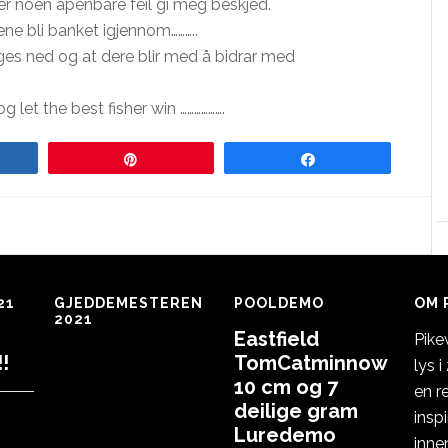
er noen åpenbare feil gi meg beskjed.
ene bli banket igjennom………..
ges ned og at dere blir med å bidrar med
og let the best fisher win ……………….
re
Pin
Share
21
GJEDDEMESTEREN
POOLDEMO
OM 
2021
Eastfield
Pike
!
TomCatminnow
lys 
10 cm og 7
en r
deilige gram
insp
Luredemo
inne