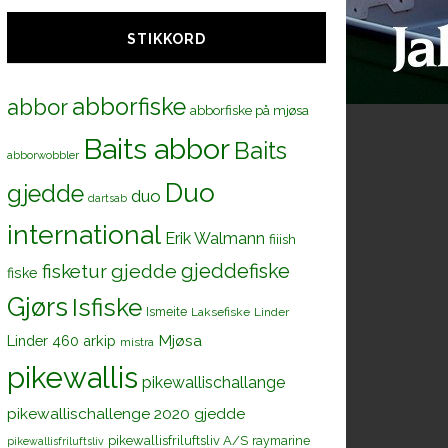
STIKKORD
abborfiske
abbor
abborfiske på mjøsa
Baits abbor
Baits
abborwobbler
Duo
gjedde
duo
dartsab
international
Erik Walmann
fiiish
gjeddefiske
fisketur
gjedde
fiske
Gjørs
Isfiske
Ismeite
Laksefiske
Linder
Mjøsa
Linder 460 arkip
mistra
pikewallis
pikewallischallange
pikewallischallenge 2020 gjedde
pikewallisfriluftsliv A/S
raymarine
pikewallisfriluftsliv