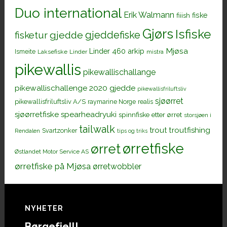
Duo international
Erik Walmann
fiiish
fiske
Gjørs
Isfiske
gjeddefiske
fisketur
gjedde
Mjøsa
Linder 460 arkip
Ismeite
Laksefiske
Linder
mistra
pikewallis
pikewallischallange
pikewallischallenge 2020 gjedde
pikewallisfriluftsliv
sjøørret
pikewallisfriluftsliv A/S
raymarine Norge
realis
sjøørretfiske
spearheadryuki
spinnfiske etter ørret
storsjøen i
tailwalk
trout
troutfishing
Svartzonker
Rendalen
tips og triks
ørretfiske
ørret
Østlandet Motor Service AS
ørretfiske på Mjøsa
ørretwobbler
Footer
NYHETER
Børgefjell!