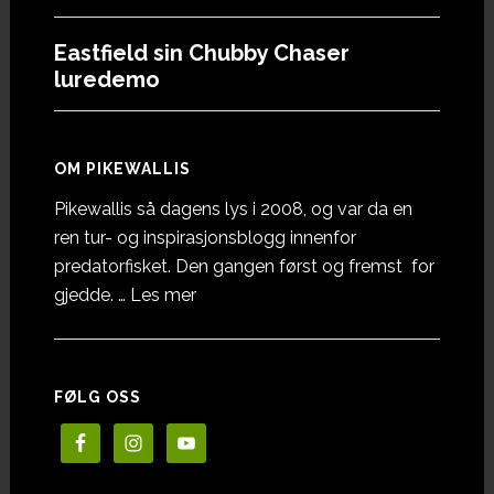
Eastfield sin Chubby Chaser
luredemo
OM PIKEWALLIS
Pikewallis så dagens lys i 2008, og var da en
ren tur- og inspirasjonsblogg innenfor
predatorfisket. Den gangen først og fremst for
omOm
gjedde. …
Les mer
Pikewallis
FØLG OSS