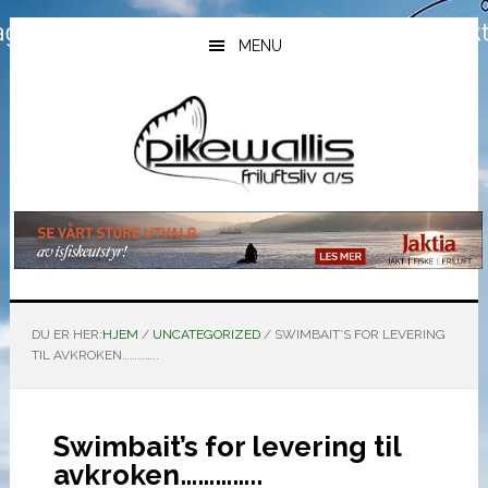
Hopp
Hopp
Hopp
til
til
til
MENU
hovedinnhold
primært
bunntekst
sidefelt
DU ER HER:
HJEM
/
UNCATEGORIZED
/
SWIMBAIT’S FOR LEVERING
TIL AVKROKEN…………..
Swimbait’s for levering til
avkroken…………..