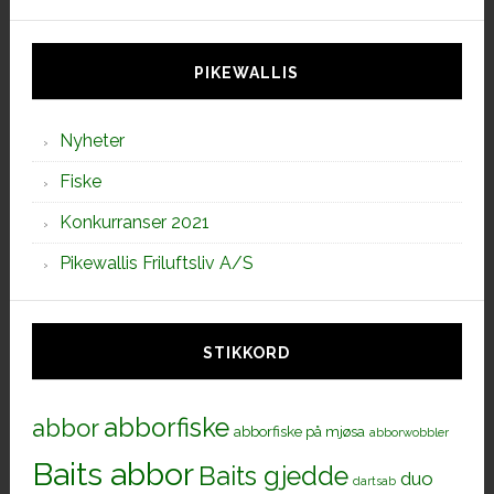
denne
siden
PIKEWALLIS
Nyheter
Fiske
Konkurranser 2021
Pikewallis Friluftsliv A/S
STIKKORD
abborfiske
abbor
abborfiske på mjøsa
abborwobbler
Baits abbor
Baits gjedde
duo
dartsab