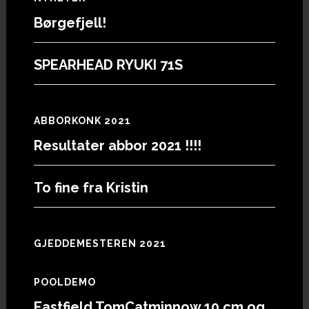
Footer
Børgefjell!
SPEARHEAD RYUKI 71S
ABBORKONK 2021
Resultater abbor 2021 !!!!
To fine fra Kristin
GJEDDEMESTEREN 2021
POOLDEMO
Eastfield TomCatminnow 10 cm og