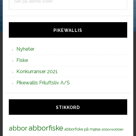
på
denne
siden
PIKEWALLIS
Nyheter
Fiske
Konkurranser 2021
Pikewallis Friluftsliv A/S
STIKKORD
abborfiske
abbor
abborfiske på mjøsa
abborwobbler