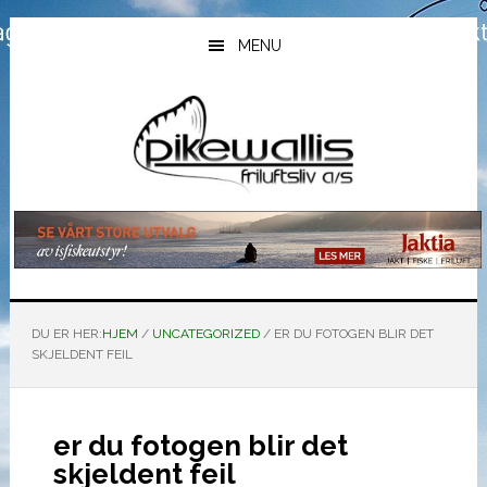
Hopp
Hopp
Hopp
til
til
til
MENU
hovedinnhold
primært
bunntekst
sidefelt
DU ER HER:
HJEM
/
UNCATEGORIZED
/
ER DU FOTOGEN BLIR DET
SKJELDENT FEIL
er du fotogen blir det
skjeldent feil