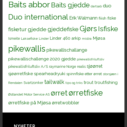
Baits abbor
Baits gjedde
duo
dartsab
Duo international
Erik Walmann
fiiish
fiske
Gjørs
Isfiske
gjeddefiske
fisketur
gjedde
Mjøsa
Linder 460 arkip
Ismeite
Laksefiske
Linder
mistra
pikewallis
pikewallischallange
pikewallischallenge 2020 gjedde
pikewallisfriluftsliv
sjøørret
pikewallisfriluftsliv A/S
raymarine Norge
realis
sjøørretfiske
spearheadryuki
spinnfiske etter ørret
storsjøen i
tailwalk
trout
troutfishing
Svartzonker
Rendalen
tips og triks
ørretfiske
ørret
Østlandet Motor Service AS
ørretfiske på Mjøsa
ørretwobbler
NYHETER