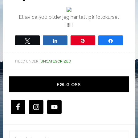
Et av ca 500 bilder jeg har tatt på fotokurset
!!!!!!
Tweet
Share
Pin
Share
FILED UNDER:
UNCATEGORIZED
Hoved
sidebar
FØLG OSS
Søk