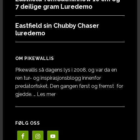
7 deilige gram Luredemo
Eastfield sin Chubby Chaser
luredemo
OM PIKEWALLIS
Pikewallis så dagens lys i 2008, og var da en
ren tur- og inspirasjonsblogg innenfor
predatorfisket. Den gangen først og fremst for
omOm
gjedde. …
Les mer
Pikewallis
FØLG OSS