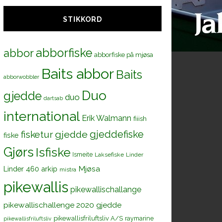
STIKKORD
abborfiske
abbor
abborfiske på mjøsa
Baits abbor
Baits
abborwobbler
Duo
gjedde
duo
dartsab
international
Erik Walmann
fiiish
gjeddefiske
fisketur
gjedde
fiske
Gjørs
Isfiske
Ismeite
Laksefiske
Linder
Mjøsa
Linder 460 arkip
mistra
pikewallis
pikewallischallange
pikewallischallenge 2020 gjedde
pikewallisfriluftsliv A/S
raymarine
pikewallisfriluftsliv