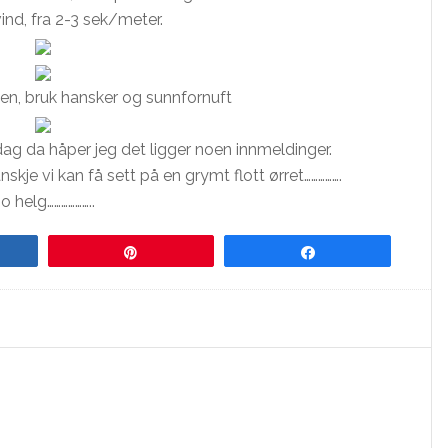
ind, fra 2-3 sek/meter.
gen, bruk hansker og sunnfornuft
sdag da håper jeg det ligger noen innmeldinger.
kje vi kan få sett på en grymt flott ørret…………….
o helg………………..
re
Pin
Share