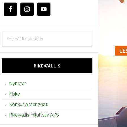
Søk
på
denne
siden
PIKEWALLIS
Nyheter
Fiske
Konkurranser 2021
Pikewallis Friluftsliv A/S