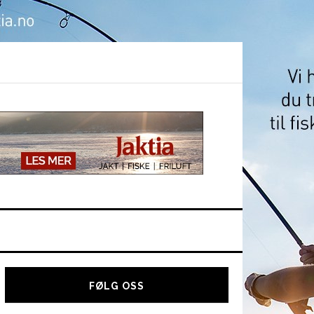
Hoved
sidebar
FØLG OSS