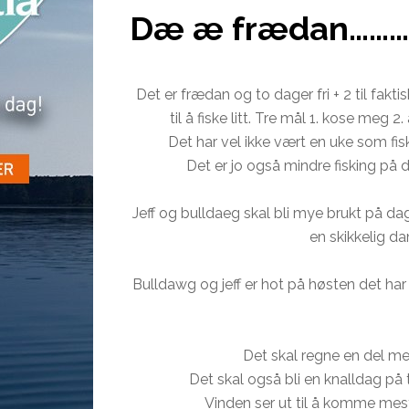
Dæ æ frædan…………
Det er frædan og to dager fri + 2 til fakti
til å fiske litt. Tre mål 1. kose meg
Det har vel ikke vært en uke som fis
Det er jo også mindre fisking på d
Jeff og bulldaeg skal bli mye brukt på dagti
en skikkelig da
Bulldawg og jeff er hot på høsten det har 
Det skal regne en del men
Det skal også bli en knalldag på 
Vinden ser ut til å komme mest