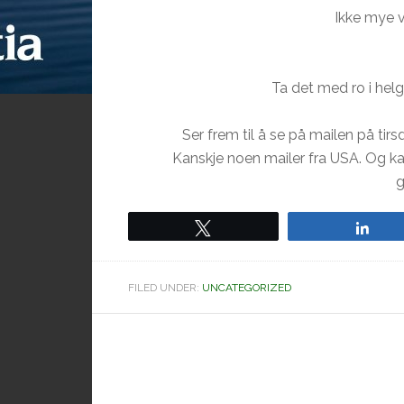
Ikke mye v
Ta det med ro i hel
Ser frem til å se på mailen på tir
Kanskje noen mailer fra USA. Og kans
g
Tweet
Sha
FILED UNDER:
UNCATEGORIZED