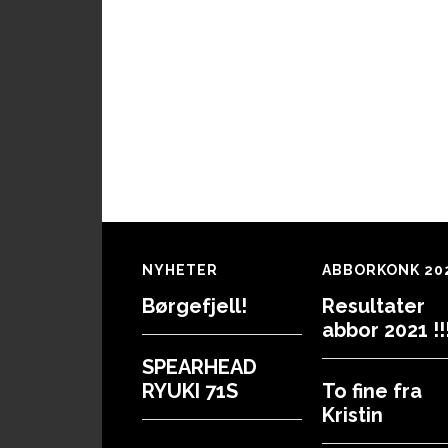
Footer
NYHETER
ABBORKONK 20
Børgefjell!
Resultater
abbor 2021 !!!
SPEARHEAD
RYUKI 71S
To fine fra
Kristin