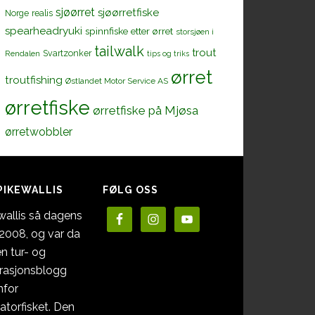
sjøørret
sjøørretfiske
Norge
realis
spearheadryuki
spinnfiske etter ørret
storsjøen i
tailwalk
trout
Svartzonker
Rendalen
tips og triks
ørret
troutfishing
Østlandet Motor Service AS
ørretfiske
ørretfiske på Mjøsa
ørretwobbler
PIKEWALLIS
FØLG OSS
wallis så dagens
i 2008, og var da
en tur- og
irasjonsblogg
nfor
atorfisket. Den