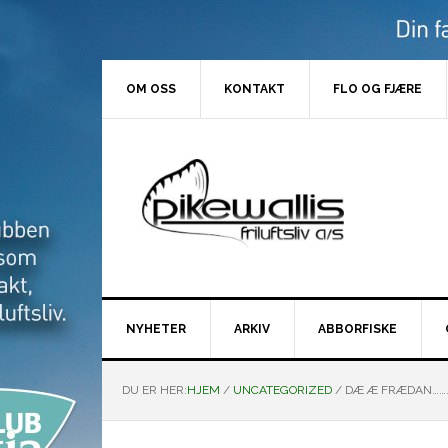
Hopp
Hopp
Hopp
Hopp
til
til
til
til
primær
hovedinnhold
primært
bunntekst
menyen
sidefelt
OM OSS
KONTAKT
FLO OG FJÆRE
NYHETER
ARKIV
ABBORFISKE
DU ER HER:
HJEM
/
UNCATEGORIZED
/
DÆ Æ FRÆDAN………