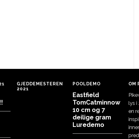
21
GJEDDEMESTEREN
POOLDEMO
OM 
2021
Eastfield
Pike
!
TomCatminnow
lys 
10 cm og 7
en r
deilige gram
insp
Luredemo
inne
pred