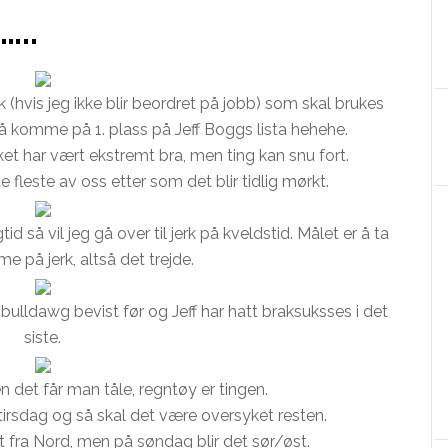
..
sk (hvis jeg ikke blir beordret på jobb) som skal brukes
 2. å komme på 1. plass på Jeff Boggs lista hehehe.
ket har vært ekstremt bra, men ting kan snu fort.
e fleste av oss etter som det blir tidlig mørkt.
d så vil jeg gå over til jerk på kveldstid. Målet er å ta
me på jerk, altså det trejde.
bulldawg bevist før og Jeff har hatt braksuksses i det
siste.
 det får man tåle, regntøy er tingen.
tirsdag og så skal det være oversyket resten.
 fra Nord, men på søndag blir det sør/øst.