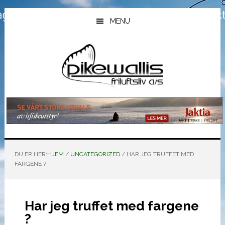
Hopp
Hopp
Hopp
til
til
til
MENU
hovedinnhold
primært
bunntekst
sidefelt
DU ER HER:
HJEM
/
UNCATEGORIZED
/
HAR JEG TRUFFET MED
FARGENE ?
Har jeg truffet med fargene
?