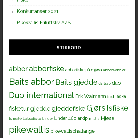
Konkurranser 2021
Pikewallis Friluftsliv A/S
STIKKORD
abborfiske
abbor
abborfiske på mjøsa
abborwobbler
Baits abbor
Baits gjedde
duo
dartsab
Duo international
Erik Walmann
fiiish
fiske
Gjørs
Isfiske
gjeddefiske
fisketur
gjedde
Mjøsa
Linder 460 arkip
Ismeite
Laksefiske
Linder
mistra
pikewallis
pikewallischallange