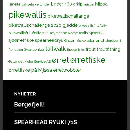
Mjøsa
Linder 460 arkip
Ismeite
Laksefiske
Linder
mistra
pikewallis
pikewallischallange
pikewallischallenge 2020 gjedde
pikewallisfriluftsliv
sjøørret
pikewallisfriluftsliv A/S
raymarine Norge
realis
sjøørretfiske
spearheadryuki
spinnfiske etter ørret
storsjøen i
tailwalk
trout
troutfishing
Svartzonker
Rendalen
tips og triks
ørretfiske
ørret
Østlandet Motor Service AS
ørretfiske på Mjøsa
ørretwobbler
Footer
NYHETER
Børgefjell!
SPEARHEAD RYUKI 71S