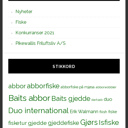
Nyheter
Fiske
Konkurranser 2021
Pikewallis Friluftsliv A/S
STIKKORD
abborfiske
abbor
abborfiske på mjøsa
abborwobbler
Baits abbor
Baits gjedde
duo
dartsab
Duo international
Erik Walmann
fiiish
fiske
Gjørs
Isfiske
gjeddefiske
fisketur
gjedde