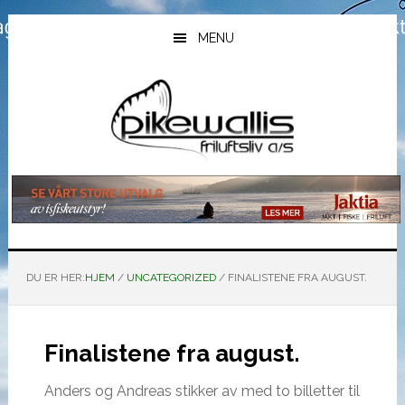
Hopp
Hopp
Hopp
til
til
til
MENU
hovedinnhold
primært
bunntekst
sidefelt
DU ER HER:
HJEM
/
UNCATEGORIZED
/
FINALISTENE FRA AUGUST.
Finalistene fra august.
Anders og Andreas stikker av med to billetter til