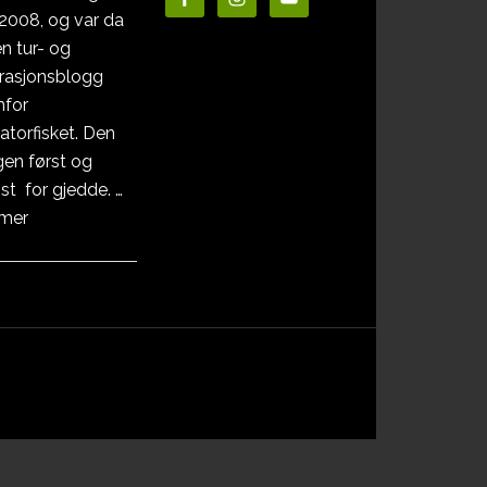
i 2008, og var da
en tur- og
irasjonsblogg
nfor
atorfisket. Den
en først og
st for gjedde. …
omOm
 mer
Pikewallis