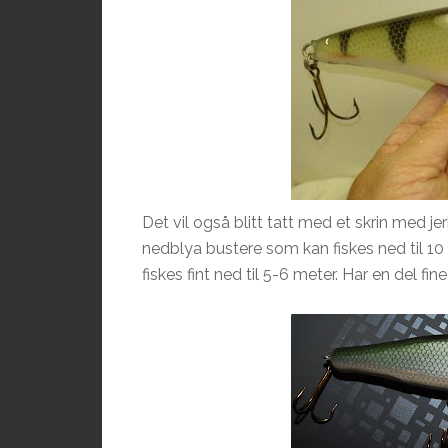
Det vil også blitt tatt med et skrin med je
nedblya bustere som kan fiskes ned til 10
fiskes fint ned til 5-6 meter. Har en del f