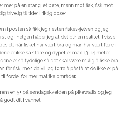
r mer på en stang, et bete, mann mot fisk, fisk mot
ig trivelig til tider i riktig doser.
kom i posten så fikk jeg nesten fiskeskjelven og jeg
st og i helgen håper jeg at det blir en realitet. I visse
pesielt når fisket har vært bra og man har vært flere i
ene er ikke så store og dypet er
max
13-14 meter.
ne er så tydelige så det skal være mulig å fiske bra
man
får
fisk, men da vil jeg tørre å påstå at de ikke er på
til fordel for mer matrike områder.
frem
en 5+ på søndagskvelden på
pikewallis
og jeg
få
godt dit i vannet.