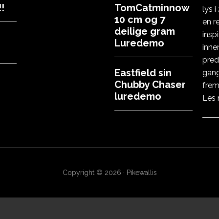
!
TomCatminnow
lys 
10 cm og 7
en r
deilige gram
insp
Luredemo
inne
pred
Eastfield sin
gang
Chubby Chaser
frem
luredemo
Les
Copyright © 2026 · Pikewallis