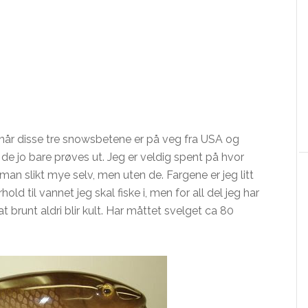
år disse tre
snowsbetene
er på veg
fra
USA og
e jo bare prøves ut. Jeg er veldig spent på hvor
man slikt mye selv, men uten de. Fargene er jeg litt
ld til vannet jeg skal fiske i, men for all del jeg har
at brunt
aldri
blir kult. Har måttet svelget ca 80