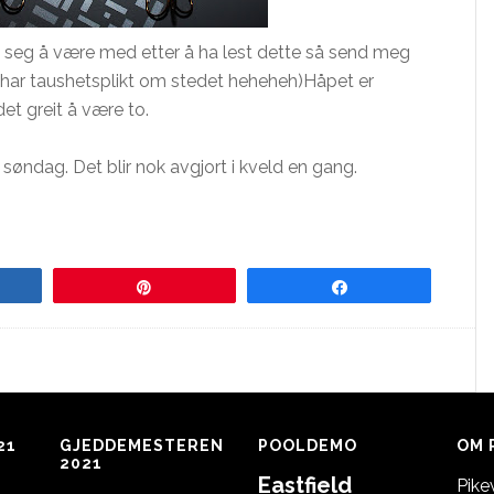
 seg å være med etter å ha lest dette så send meg
n har taushetsplikt om stedet
heheheh
)Håpet er
 det greit å være to.
l søndag. Det blir nok avgjort i kveld en gang.
re
Pin
Share
21
GJEDDEMESTEREN
POOLDEMO
OM 
2021
Eastfield
Pike