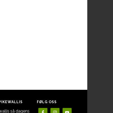
PIKEWALLIS
FØLG OSS
wallis så dagens