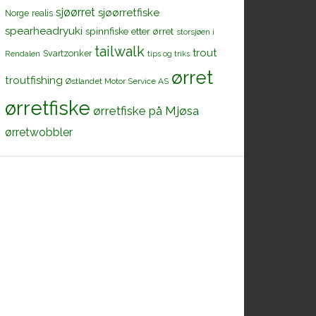
sjøørret
sjøørretfiske
Norge
realis
spearheadryuki
spinnfiske etter ørret
storsjøen i
tailwalk
trout
Svartzonker
Rendalen
tips og triks
ørret
troutfishing
Østlandet Motor Service AS
ørretfiske
ørretfiske på Mjøsa
ørretwobbler