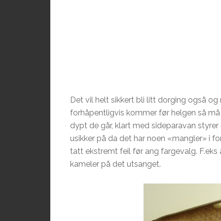
Det vil helt sikkert bli litt
dorging
også og n
forhåpentligvis
kommer før helgen så må d
dypt de går, klart med
sideparavan
styrer 
usikker på da det har noen «mangler» i forho
tatt ekstremt feil før ang fargevalg. F.
eks
kameler på det
utsanget
.