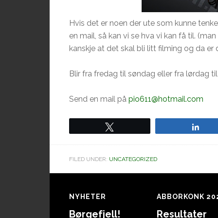
Hvis det er noen der ute som kunne tenke
en
mail
, så kan vi se hva vi kan
få
til. (ma
kanskje at det skal bli litt filming og da er
Blir
fra
fredag
til søndag eller
fra
lørdag ti
Send en
mail
på
pio611@hotmail.com
Tweet
Sha
FILED UNDER:
UNCATEGORIZED
Footer
NYHETER
ABBORKONK 20
Børgefjell!
Resultater