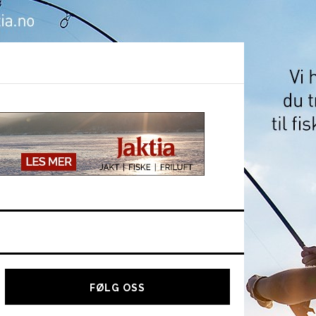
Hoved
sidebar
FØLG OSS