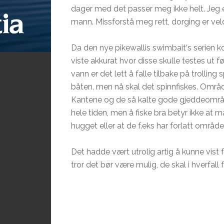
dager med det passer meg ikke helt. Jeg e
mann.
Missforstå
meg rett,
dorging
er veld
Da den nye
pikewallis
swimbait
‘s serien 
viste
akkurat
hvor disse skulle testes ut før
vann er det lett å falle tilbake på
trolling
s
båten, men nå skal det spinnfiskes. Områd
Kantene og de så kalte gode gjeddeområde
hele tiden, men å fiske bra betyr ikke at 
hugget eller at de f.
eks
har forlatt område 
Det hadde vært utrolig artig å kunne vist
tror det bør være mulig, de skal i hverfall