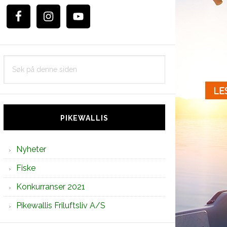
Søk
på
denne
siden
PIKEWALLIS
Nyheter
Fiske
Konkurranser 2021
Pikewallis Friluftsliv A/S