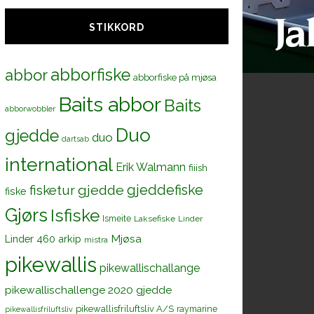
STIKKORD
abborfiske
abbor
abborfiske på mjøsa
Baits abbor
Baits
abborwobbler
Duo
gjedde
duo
dartsab
international
Erik Walmann
fiiish
gjeddefiske
fisketur
gjedde
fiske
Gjørs
Isfiske
Ismeite
Laksefiske
Linder
Mjøsa
Linder 460 arkip
mistra
pikewallis
pikewallischallange
pikewallischallenge 2020 gjedde
pikewallisfriluftsliv A/S
raymarine
pikewallisfriluftsliv