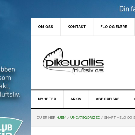
Hopp
Hopp
Hopp
Hopp
til
til
til
til
primær
hovedinnhold
primært
bunntekst
menyen
sidefelt
OM OSS
KONTAKT
FLO OG FJÆRE
NYHETER
ARKIV
ABBORFISKE
DU ER HER:
HJEM
/
UNCATEGORIZED
/
SNART HELG OG S