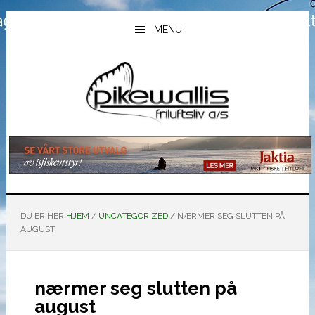
Hopp
Hopp
Hopp
til
til
til
MENU
hovedinnhold
primært
bunntekst
sidefelt
DU ER HER:
HJEM
/
UNCATEGORIZED
/
NÆRMER SEG SLUTTEN PÅ
AUGUST
nærmer seg slutten på
august