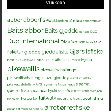
STIKKORD
abborfiske
abbor
abborfiske på mjøsa
abborwobbler
Baits abbor
Baits gjedde
duo
dartsab
Duo international
Erik Walmann
fiiish
fiske
Gjørs
Isfiske
gjeddefiske
fisketur
gjedde
Mjøsa
Linder 460 arkip
Ismeite
Laksefiske
Linder
mistra
pikewallis
pikewallischallange
pikewallischallenge 2020 gjedde
pikewallisfriluftsliv
sjøørret
pikewallisfriluftsliv A/S
raymarine Norge
realis
sjøørretfiske
spearheadryuki
spinnfiske etter ørret
storsjøen i
tailwalk
trout
troutfishing
Svartzonker
Rendalen
tips og triks
ørretfiske
ørret
Østlandet Motor Service AS