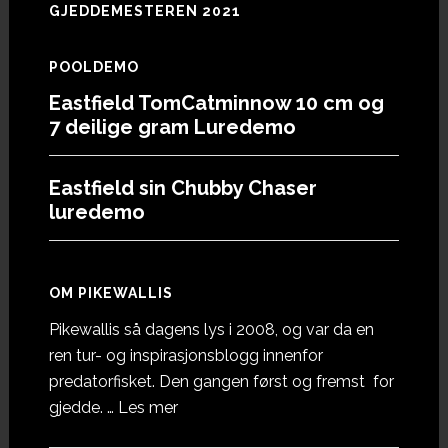
GJEDDEMESTEREN 2021
POOLDEMO
Eastfield TomCatminnow 10 cm og
7 deilige gram Luredemo
Eastfield sin Chubby Chaser
luredemo
OM PIKEWALLIS
Pikewallis så dagens lys i 2008, og var da en
ren tur- og inspirasjonsblogg innenfor
predatorfisket. Den gangen først og fremst for
omOm
gjedde. …
Les mer
Pikewallis