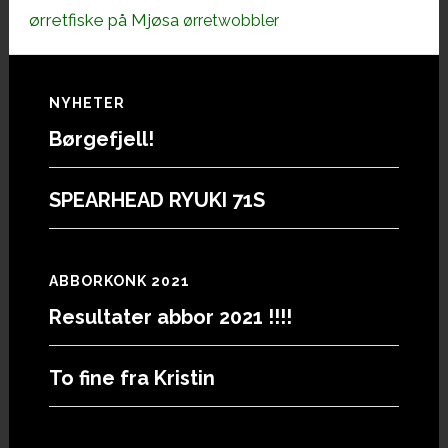
ørretfiske på Mjøsa
ørretwobbler
Footer
NYHETER
Børgefjell!
SPEARHEAD RYUKI 71S
ABBORKONK 2021
Resultater abbor 2021 !!!!
To fine fra Kristin