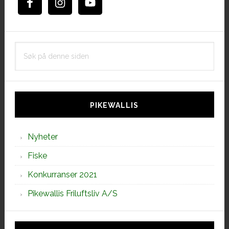
Søk
på
denne
siden
PIKEWALLIS
Nyheter
Fiske
Konkurranser 2021
Pikewallis Friluftsliv A/S