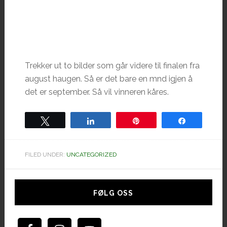
Trekker ut to bilder som går videre til finalen fra
august haugen. Så er det bare en mnd igjen å
det er september. Så vil vinneren kåres.
Tweet
Share
Pin
Share
FILED UNDER:
UNCATEGORIZED
Hoved
sidebar
FØLG OSS