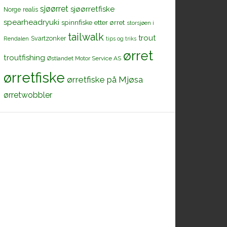
sjøørret
sjøørretfiske
Norge
realis
spearheadryuki
spinnfiske etter ørret
storsjøen i
tailwalk
trout
Svartzonker
Rendalen
tips og triks
ørret
troutfishing
Østlandet Motor Service AS
ørretfiske
ørretfiske på Mjøsa
ørretwobbler