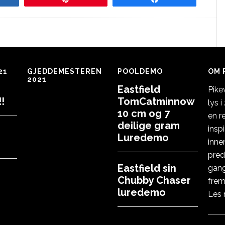
21
GJEDDEMESTEREN
POOLDEMO
OM 
2021
Eastfield
Pike
!
TomCatminnow
lys 
10 cm og 7
en r
deilige gram
insp
Luredemo
inne
pred
Eastfield sin
gang
Chubby Chaser
frem
luredemo
Les