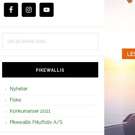
Søk
på
denne
siden
PIKEWALLIS
Nyheter
Fiske
Konkurranser 2021
Pikewallis Friluftsliv A/S