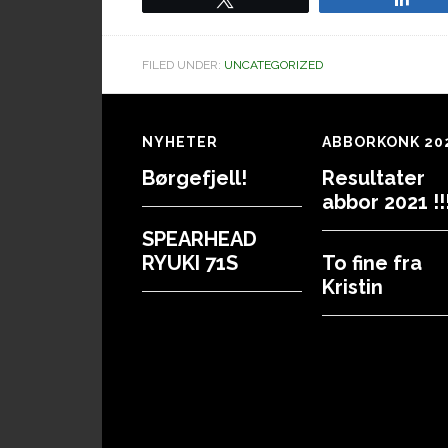
FILED UNDER:
UNCATEGORIZED
Footer
NYHETER
ABBORKONK 20
Børgefjell!
Resultater
abbor 2021 !!!
SPEARHEAD
RYUKI 71S
To fine fra
Kristin