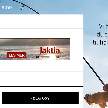
Hoved
sidebar
FØLG OSS