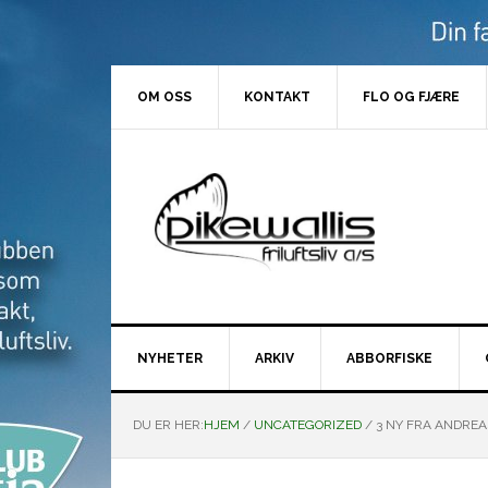
Hopp
Hopp
Hopp
Hopp
til
til
til
til
primær
hovedinnhold
primært
bunntekst
menyen
sidefelt
OM OSS
KONTAKT
FLO OG FJÆRE
NYHETER
ARKIV
ABBORFISKE
DU ER HER:
HJEM
/
UNCATEGORIZED
/
3 NY FRA ANDREA