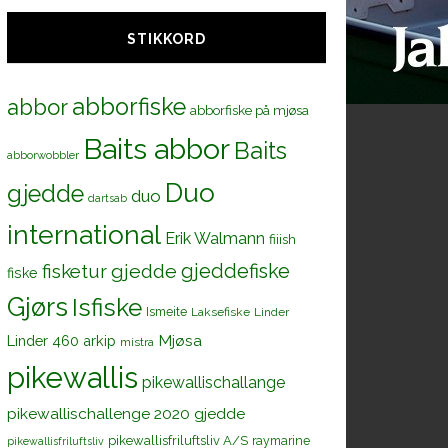
STIKKORD
abborfiske
abbor
abborfiske på mjøsa
Baits abbor
Baits
abborwobbler
Duo
gjedde
duo
dartsab
international
Erik Walmann
fiiish
gjeddefiske
fisketur
gjedde
fiske
Gjørs
Isfiske
Ismeite
Laksefiske
Linder
Mjøsa
Linder 460 arkip
mistra
pikewallis
pikewallischallange
pikewallischallenge 2020 gjedde
pikewallisfriluftsliv A/S
raymarine
pikewallisfriluftsliv