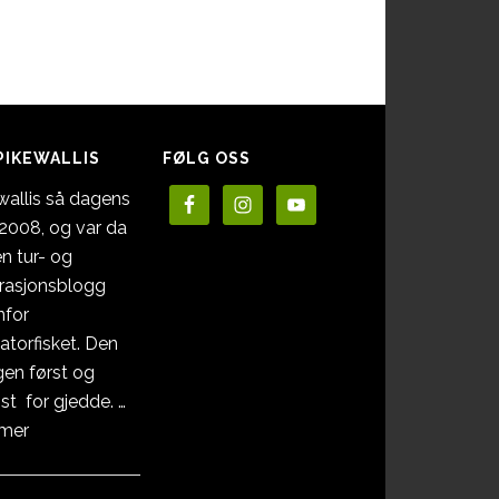
PIKEWALLIS
FØLG OSS
wallis så dagens
i 2008, og var da
en tur- og
irasjonsblogg
nfor
atorfisket. Den
en først og
st for gjedde. …
omOm
 mer
Pikewallis