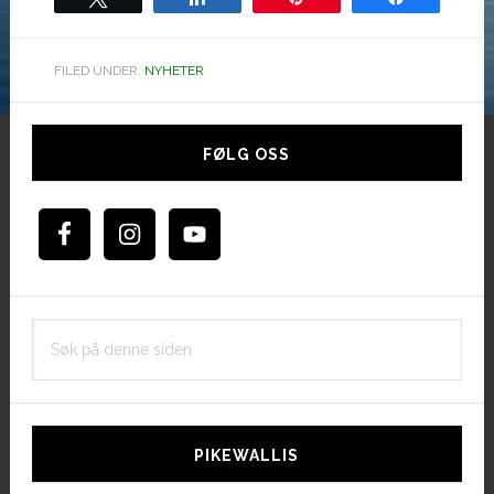
FILED UNDER:
NYHETER
Hoved
sidebar
FØLG OSS
Søk
på
denne
siden
PIKEWALLIS