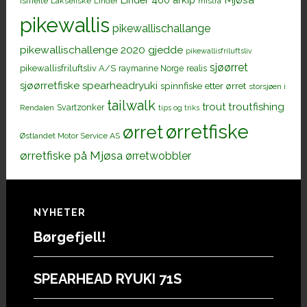
Ismeite
Laksefiske
Linder
mistra
pikewallis
pikewallischallange
pikewallischallenge 2020 gjedde
pikewallisfriluftsliv
sjøørret
pikewallisfriluftsliv A/S
raymarine Norge
realis
sjøørretfiske
spearheadryuki
spinnfiske etter ørret
storsjøen i
tailwalk
trout
troutfishing
Svartzonker
Rendalen
tips og triks
ørretfiske
ørret
Østlandet Motor Service AS
ørretfiske på Mjøsa
ørretwobbler
Footer
NYHETER
Børgefjell!
SPEARHEAD RYUKI 71S