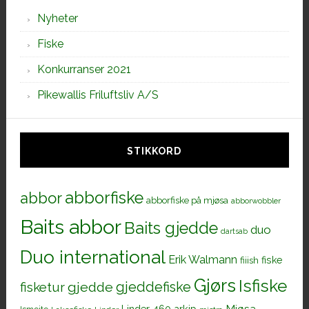
Nyheter
Fiske
Konkurranser 2021
Pikewallis Friluftsliv A/S
STIKKORD
abborfiske
abbor
abborfiske på mjøsa
abborwobbler
Baits abbor
Baits gjedde
duo
dartsab
Duo international
Erik Walmann
fiiish
fiske
Gjørs
Isfiske
gjeddefiske
fisketur
gjedde
Mjøsa
Linder 460 arkip