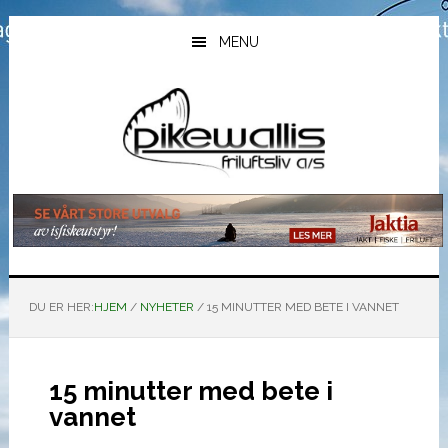
Hopp
Hopp
Hopp
til
til
til
MENU
hovedinnhold
primært
bunntekst
sidefelt
DU ER HER:
HJEM
/
NYHETER
/
15 MINUTTER MED BETE I VANNET
15 minutter med bete i
vannet