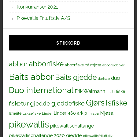
Konkurranser 2021
Pikewallis Friluftsliv A/S
STIKKORD
abborfiske
abbor
abborfiske på mjøsa
abborwobbler
Baits abbor
Baits gjedde
duo
dartsab
Duo international
Erik Walmann
fiiish
fiske
Gjørs
Isfiske
gjeddefiske
fisketur
gjedde
Mjøsa
Linder 460 arkip
Ismeite
Laksefiske
Linder
mistra
pikewallis
pikewallischallange
pikewallischallenge 2020 gjedde
pikewallisfriluftsliv