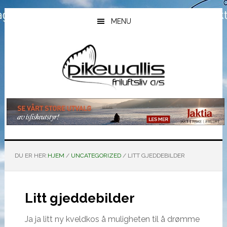
Hopp
Hopp
Hopp
til
til
til
MENU
hovedinnhold
primært
bunntekst
sidefelt
DU ER HER:
HJEM
/
UNCATEGORIZED
/
LITT GJEDDEBILDER
Litt gjeddebilder
Ja ja litt ny kveldkos å muligheten til å drømme