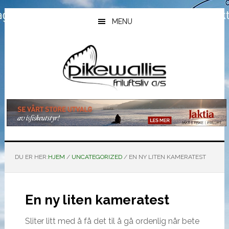
Hopp
Hopp
Hopp
til
til
til
MENU
hovedinnhold
primært
bunntekst
sidefelt
DU ER HER:
HJEM
/
UNCATEGORIZED
/
EN NY LITEN KAMERATEST
En ny liten kameratest
Sliter litt med å få det til å gå ordenlig når bete