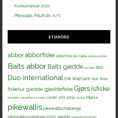
Konkurranser 2021
Pikewallis Friluftsliv A/S
STIKKORD
abborfiske
abbor
abborfiske på mjøsa
abborwobbler
Baits abbor
Baits gjedde
duo
dartsab
Duo international
Erik Walmann
fiiish
fiske
Gjørs
Isfiske
gjeddefiske
fisketur
gjedde
Mjøsa
Linder 460 arkip
Ismeite
Laksefiske
Linder
mistra
pikewallis
pikewallischallange
pikewallischallenge 2020 gjedde
pikewallisfriluftsliv