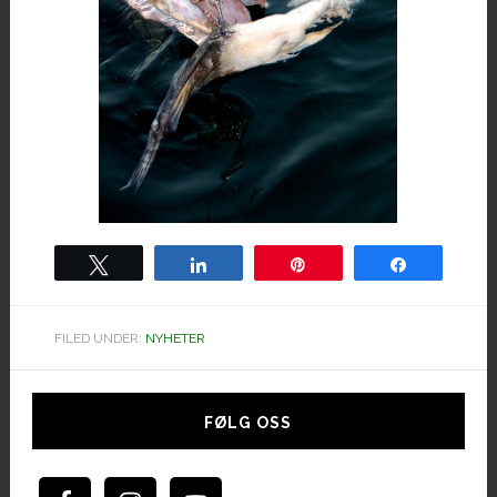
Tweet
Share
Pin
Share
FILED UNDER:
NYHETER
Hoved
sidebar
FØLG OSS