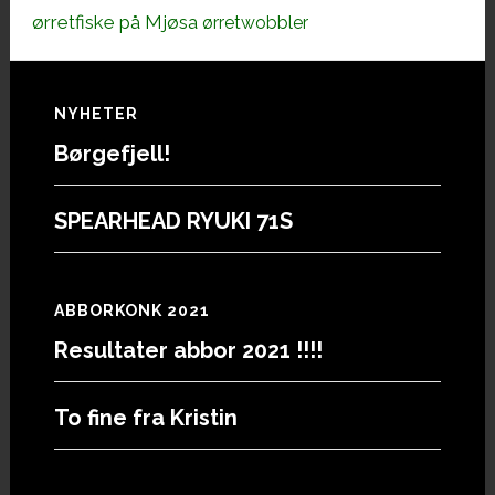
ørretfiske på Mjøsa
ørretwobbler
Footer
NYHETER
Børgefjell!
SPEARHEAD RYUKI 71S
ABBORKONK 2021
Resultater abbor 2021 !!!!
To fine fra Kristin