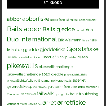
STIKKORD
abborfiske
abbor
abborfiske på mjøsa
abborwobbler
Baits abbor
Baits gjedde
duo
dartsab
Duo international
Erik Walmann
fiiish
fiske
Gjørs
Isfiske
gjeddefiske
fisketur
gjedde
Mjøsa
Linder 460 arkip
Ismeite
Laksefiske
Linder
mistra
pikewallis
pikewallischallange
pikewallischallenge 2020 gjedde
pikewallisfriluftsliv
sjøørret
pikewallisfriluftsliv A/S
raymarine Norge
realis
sjøørretfiske
spearheadryuki
spinnfiske etter ørret
storsjøen i
tailwalk
trout
troutfishing
Svartzonker
Rendalen
tips og triks
ørretfiske
ørret
Østlandet Motor Service AS