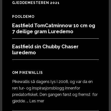
GJEDDEMESTEREN 2021
POOLDEMO
Eastfield TomCatminnow 10 cm og
7 deilige gram Luredemo
Eastfield sin Chubby Chaser
luredemo
OM PIKEWALLIS
Pikewallis så dagens lys i 2008, og var da en
ren tur- og inspirasjonsblogg innenfor
predatorfisket. Den gangen først og fremst for
omOm
gjedde. …
Les mer
Pikewallis