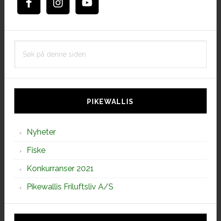
Søk
på
denne
siden
PIKEWALLIS
Nyheter
Fiske
Konkurranser 2021
Pikewallis Friluftsliv A/S