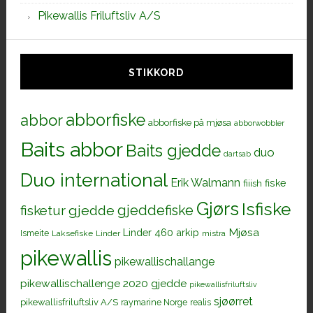
Pikewallis Friluftsliv A/S
STIKKORD
abborfiske
abbor
abborfiske på mjøsa
abborwobbler
Baits abbor
Baits gjedde
duo
dartsab
Duo international
Erik Walmann
fiiish
fiske
Gjørs
Isfiske
gjeddefiske
fisketur
gjedde
Mjøsa
Linder 460 arkip
Ismeite
Laksefiske
Linder
mistra
pikewallis
pikewallischallange
pikewallischallenge 2020 gjedde
pikewallisfriluftsliv
sjøørret
pikewallisfriluftsliv A/S
raymarine Norge
realis