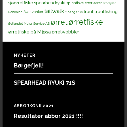
sjøørretfiske
spearheadryuki
spinnfiske etter ørret
storsjøen i
tailwalk
trout
troutfishing
Svartzonker
Rendalen
tips og triks
ørretfiske
ørret
Østlandet Motor Service AS
ørretfiske på Mjøsa
ørretwobbler
Footer
NYHETER
Børgefjell!
SPEARHEAD RYUKI 71S
ABBORKONK 2021
Resultater abbor 2021 !!!!