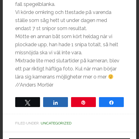
fall spegelblanka.
Vi körde omkring och ttestade på varenda
ställe som såg hett ut under dagen med
endast 7 st snipor som resultat.
Mötte en annan båt som kört heldag när vi
plockade upp, han hade 1 snipa totalt, så helt
missnöjda ska vi väl inte vara.
Mixtrade lite med slutartider på kameran, blev
ett par riktigt häftiga foto. Kul när man börjar
lära sig kamerans möjligheter mer o mer
//Anders Mortiér
Tweet
Share
Pin
Share
FILED UNDER:
UNCATEGORIZED
Hoved