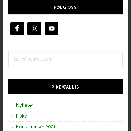
sidebar
FØLG OSS
Søk
på
denne
siden
PIKEWALLIS
Nyheter
Fiske
Konkurranser 2021