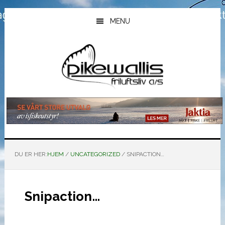
Hopp
Hopp
Hopp
til
til
til
MENU
hovedinnhold
primært
bunntekst
sidefelt
DU ER HER:
HJEM
/
UNCATEGORIZED
/
SNIPACTION…
Snipaction…