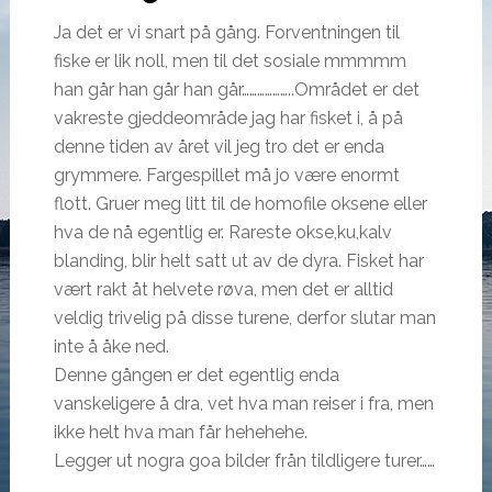
Ja det er vi snart på gång. Forventningen til
fiske er lik noll, men til det sosiale mmmmm
han går han går han går………………..Området er det
vakreste gjeddeområde jag har fisket i, å på
denne tiden av året vil jeg tro det er enda
grymmere. Fargespillet må jo være enormt
flott. Gruer meg litt til de homofile oksene eller
hva de nå egentlig er. Rareste okse,ku,kalv
blanding, blir helt satt ut av de dyra. Fisket har
vært rakt åt helvete røva, men det er alltid
veldig trivelig på disse turene, derfor slutar man
inte å åke ned.
Denne gången er det egentlig enda
vanskeligere å dra, vet hva man reiser i fra, men
ikke helt hva man får hehehehe.
Legger ut nogra goa bilder från tildligere turer……