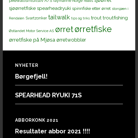
sjøørret
pikewallisfriluftsliv A/S
raymarine Norge
realis
sjøørretfiske
spearheadryuki
spinnfiske etter ørret
storsjøen i
tailwalk
trout
troutfishing
Svartzonker
Rendalen
tips og triks
ørretfiske
ørret
Østlandet Motor Service AS
ørretfiske på Mjøsa
ørretwobbler
Footer
NYHETER
Børgefjell!
SPEARHEAD RYUKI 71S
ABBORKONK 2021
Resultater abbor 2021 !!!!