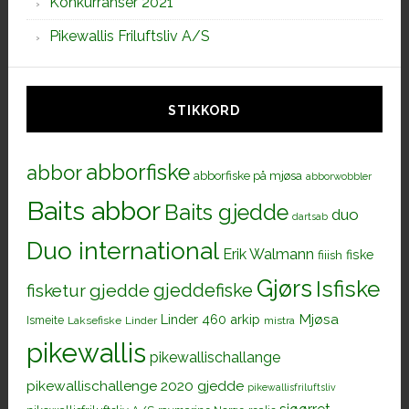
Konkurranser 2021
Pikewallis Friluftsliv A/S
STIKKORD
abborfiske
abbor
abborfiske på mjøsa
abborwobbler
Baits abbor
Baits gjedde
duo
dartsab
Duo international
Erik Walmann
fiiish
fiske
Gjørs
Isfiske
gjeddefiske
fisketur
gjedde
Mjøsa
Linder 460 arkip
Ismeite
Laksefiske
Linder
mistra
pikewallis
pikewallischallange
pikewallischallenge 2020 gjedde
pikewallisfriluftsliv