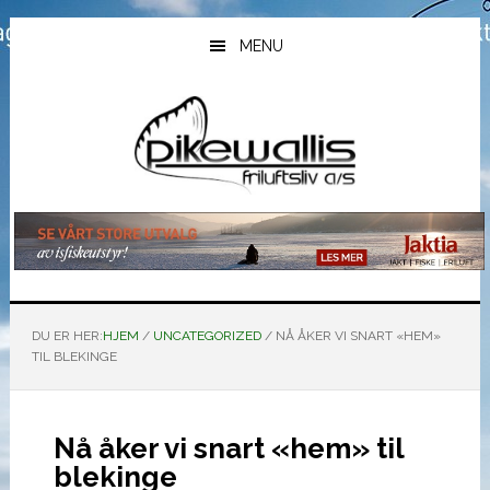
Hopp
Hopp
Hopp
til
til
til
MENU
hovedinnhold
primært
bunntekst
sidefelt
DU ER HER:
HJEM
/
UNCATEGORIZED
/
NÅ ÅKER VI SNART «HEM»
TIL BLEKINGE
Nå åker vi snart «hem» til
blekinge