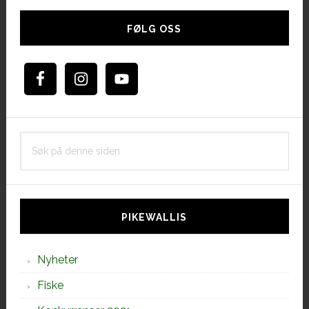
Hoved
sidebar
FØLG OSS
Søk
på
denne
siden
PIKEWALLIS
Nyheter
Fiske