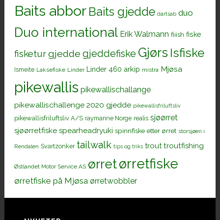
Baits abbor
Baits gjedde
duo
dartsab
Duo international
Erik Walmann
fiiish
fiske
Gjørs
Isfiske
gjeddefiske
fisketur
gjedde
Mjøsa
Linder 460 arkip
Ismeite
Laksefiske
Linder
mistra
pikewallis
pikewallischallange
pikewallischallenge 2020 gjedde
pikewallisfriluftsliv
sjøørret
pikewallisfriluftsliv A/S
raymarine Norge
realis
sjøørretfiske
spearheadryuki
spinnfiske etter ørret
storsjøen i
tailwalk
trout
troutfishing
Svartzonker
Rendalen
tips og triks
ørretfiske
ørret
Østlandet Motor Service AS
ørretfiske på Mjøsa
ørretwobbler