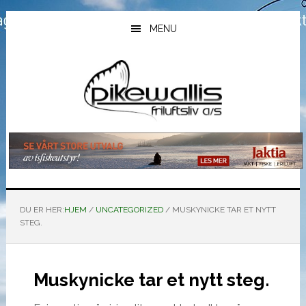
Hopp
Hopp
Hopp
til
til
til
MENU
hovedinnhold
primært
bunntekst
sidefelt
DU ER HER:
HJEM
/
UNCATEGORIZED
/
MUSKYNICKE TAR ET NYTT
STEG.
Muskynicke tar et nytt steg.