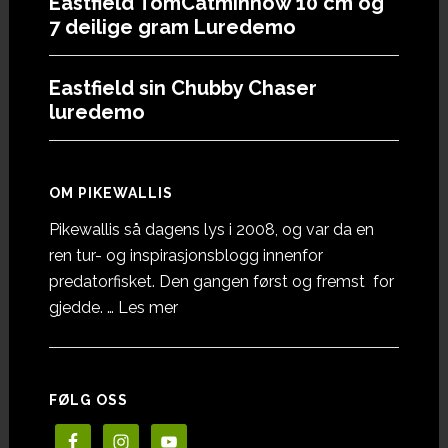
Eastfield TomCatminnow 10 cm og
7 deilige gram Luredemo
Eastfield sin Chubby Chaser
luredemo
OM PIKEWALLIS
Pikewallis så dagens lys i 2008, og var da en
ren tur- og inspirasjonsblogg innenfor
predatorfisket. Den gangen først og fremst for
omOm
gjedde. …
Les mer
Pikewallis
FØLG OSS