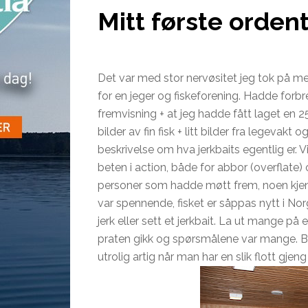
Mitt første ordent
Det var med stor nervøsitet jeg tok på 
for en jeger og fiskeforening. Hadde forb
fremvisning + at jeg hadde fått laget en 
bilder av fin fisk + litt bilder fra legev
beskrivelse om hva jerkbaits egentlig er. V
beten i action, både for abbor (overflate) 
personer som hadde møtt frem, noen kjen
var spennende, fisket er såppas nytt i Nor
jerk eller sett et jerkbait. La ut mange p
praten gikk og spørsmålene var mange. Bå
utrolig artig når man har en slik flott gjeng