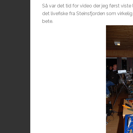
Så var det tid for video der jeg først vist
det livefiske fra Steinsfjorden som virkeli
bete.