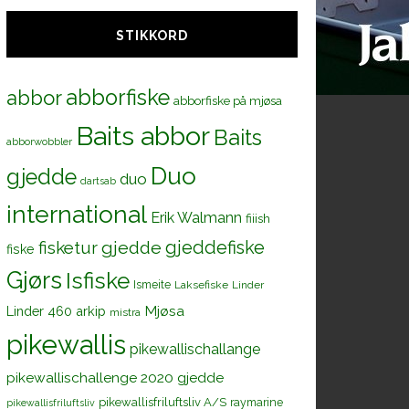
STIKKORD
abborfiske
abbor
abborfiske på mjøsa
Baits abbor
Baits
abborwobbler
Duo
gjedde
duo
dartsab
international
Erik Walmann
fiiish
gjeddefiske
fisketur
gjedde
fiske
Gjørs
Isfiske
Ismeite
Laksefiske
Linder
Mjøsa
Linder 460 arkip
mistra
pikewallis
pikewallischallange
pikewallischallenge 2020 gjedde
pikewallisfriluftsliv A/S
raymarine
pikewallisfriluftsliv