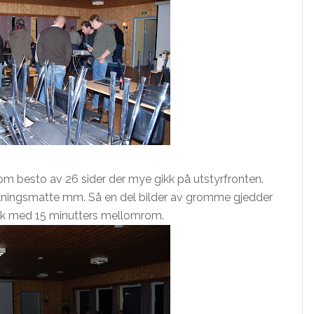
om besto av 26 sider der mye gikk på utstyrfronten.
krokningsmatte mm. Så en del bilder av gromme gjedder
 fikk med 15 minutters mellomrom.