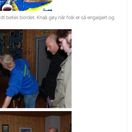
t betes bordet. Knall gøy når folk er så engasjert og