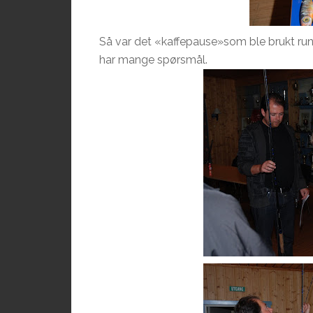
Så var det «kaffepause»som ble brukt rund
har mange spørsmål.