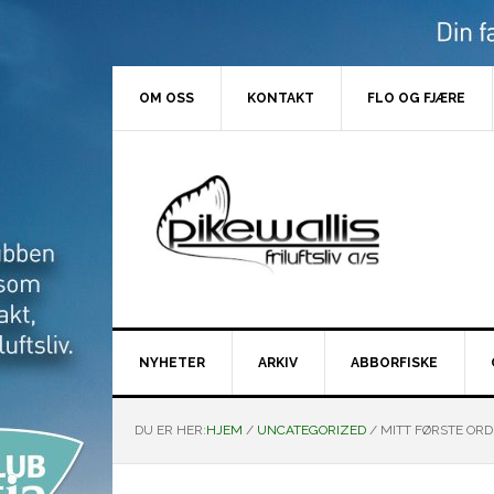
Hopp
Hopp
Hopp
Hopp
til
til
til
til
primær
hovedinnhold
primært
bunntekst
menyen
sidefelt
OM OSS
KONTAKT
FLO OG FJÆRE
NYHETER
ARKIV
ABBORFISKE
DU ER HER:
HJEM
/
UNCATEGORIZED
/
MITT FØRSTE ORD