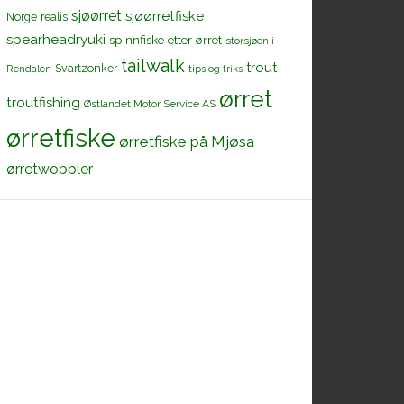
sjøørret
sjøørretfiske
Norge
realis
spearheadryuki
spinnfiske etter ørret
storsjøen i
tailwalk
trout
Svartzonker
Rendalen
tips og triks
ørret
troutfishing
Østlandet Motor Service AS
ørretfiske
ørretfiske på Mjøsa
ørretwobbler