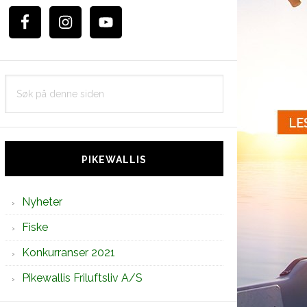
Søk
på
denne
siden
PIKEWALLIS
Nyheter
Fiske
Konkurranser 2021
Pikewallis Friluftsliv A/S