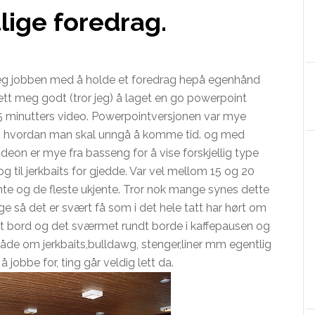
lige foredrag.
meg jobben med å holde et foredrag hepå egenhånd
rett meg godt (tror jeg) å laget en go powerpoint
25 minutters video. Powerpointversjonen var mye
akt og hvordan man skal unngå å komme tid. og med
ideon er mye fra basseng for å vise forskjellig type
og til jerkbaits for gjedde. Var vel mellom 15 og 20
te og de fleste ukjente. Tror nok mange synes dette
ge så det er svært få som i det hele tatt har hørt om
å et bord og det sværmet rundt borde i kaffepausen og
de om jerkbaits,bulldawg, stenger,liner mm egentlig
 å jobbe for, ting går veldig lett da.