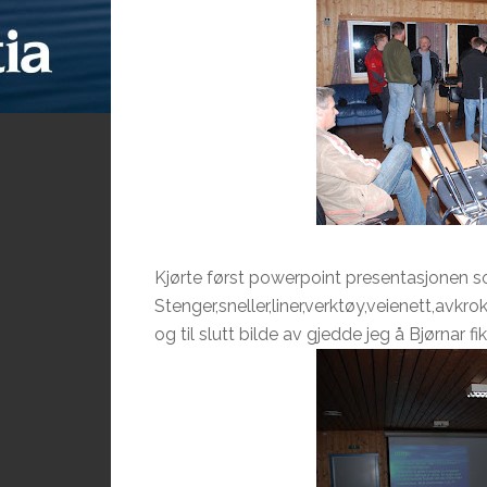
Kjørte først powerpoint presentasjonen s
Stenger,sneller,liner,verktøy,veienett,av
og til slutt bilde av gjedde jeg å Bjørnar