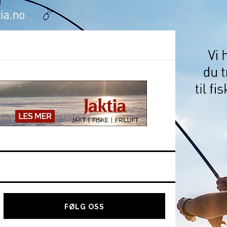
Hoved
sidebar
FØLG OSS