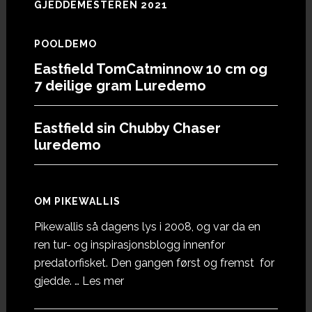
GJEDDEMESTEREN 2021
POOLDEMO
Eastfield TomCatminnow 10 cm og
7 deilige gram Luredemo
Eastfield sin Chubby Chaser
luredemo
OM PIKEWALLIS
Pikewallis så dagens lys i 2008, og var da en
ren tur- og inspirasjonsblogg innenfor
predatorfisket. Den gangen først og fremst for
omOm
gjedde. …
Les mer
Pikewallis