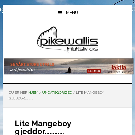
Hopp
Hopp
Hopp
til
til
til
MENU
hovedinnhold
primært
bunntekst
sidefelt
DU ER HER:
HJEM
/
UNCATEGORIZED
/
LITE MANGEBOY
GJEDDOR…………
Lite Mangeboy
gjeddor…………