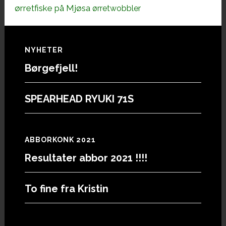
ørretfiske på Mjøsa
ørretwobbler
Footer
NYHETER
Børgefjell!
SPEARHEAD RYUKI 71S
ABBORKONK 2021
Resultater abbor 2021 !!!!
To fine fra Kristin