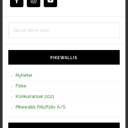
Søk
på
denne
siden
PIKEWALLIS
Nyheter
Fiske
Konkurranser 2021
Pikewallis Friluftsliv A/S