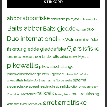
STIKKORD
abborfiske
abbor
abborfiske på mjøsa
abborwobbler
Baits abbor
Baits gjedde
duo
dartsab
Duo international
Erik Walmann
fiiish
fiske
Gjørs
Isfiske
gjeddefiske
fisketur
gjedde
Mjøsa
Linder 460 arkip
Ismeite
Laksefiske
Linder
mistra
pikewallis
pikewallischallange
pikewallischallenge 2020 gjedde
pikewallisfriluftsliv
sjøørret
pikewallisfriluftsliv A/S
raymarine Norge
realis
sjøørretfiske
spearheadryuki
spinnfiske etter ørret
storsjøen i
tailwalk
trout
troutfishing
Svartzonker
Rendalen
tips og triks
ørretfiske
ørret
Østlandet Motor Service AS