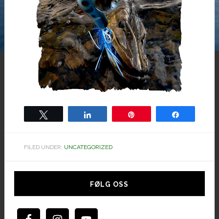
Tweet
Share
Pin
Share
FILED UNDER:
UNCATEGORIZED
Hoved
sidebar
FØLG OSS