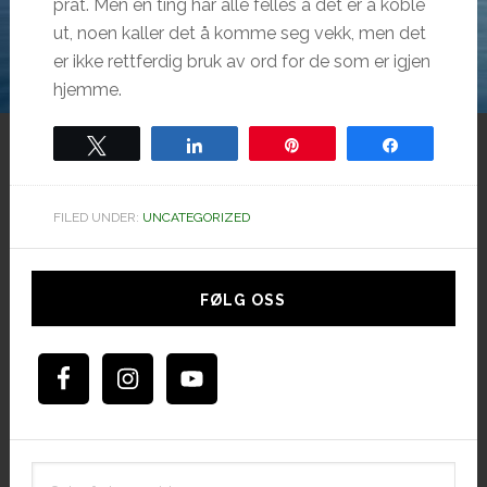
prat. Men en ting har alle felles å det er å koble
ut, noen kaller det å komme seg vekk, men det
er ikke rettferdig bruk av ord for de som er igjen
hjemme.
Tweet
Share
Pin
Share
FILED UNDER:
UNCATEGORIZED
Hoved
sidebar
FØLG OSS
Søk