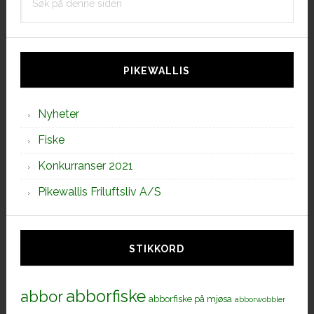
på
denne
siden
PIKEWALLIS
Nyheter
Fiske
Konkurranser 2021
Pikewallis Friluftsliv A/S
STIKKORD
abborfiske
abbor
abborfiske på mjøsa
abborwobbler