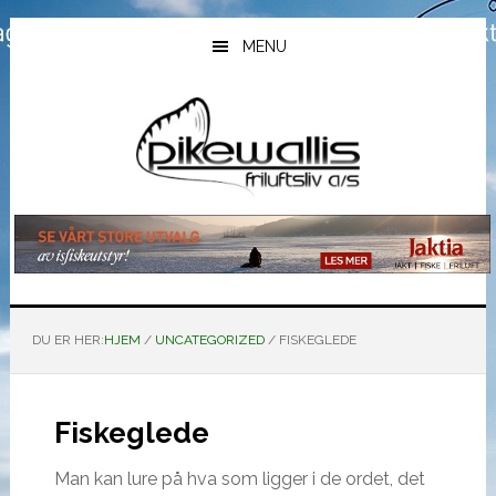
Hopp
Hopp
Hopp
til
til
til
MENU
hovedinnhold
primært
bunntekst
sidefelt
DU ER HER:
HJEM
/
UNCATEGORIZED
/
FISKEGLEDE
Fiskeglede
Man kan lure på hva som ligger i de ordet, det