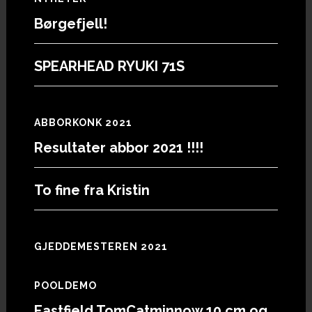
Footer
Børgefjell!
SPEARHEAD RYUKI 71S
ABBORKONK 2021
Resultater abbor 2021 !!!!
To fine fra Kristin
GJEDDEMESTEREN 2021
POOLDEMO
Eastfield TomCatminnow 10 cm og