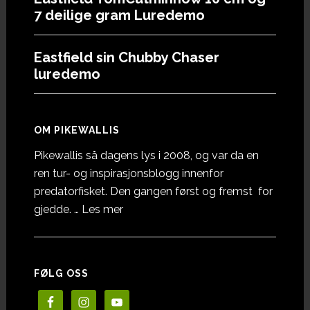
7 deilige gram Luredemo
Eastfield sin Chubby Chaser
luredemo
OM PIKEWALLIS
Pikewallis så dagens lys i 2008, og var da en
ren tur- og inspirasjonsblogg innenfor
predatorfisket. Den gangen først og fremst for
omOm
gjedde. …
Les mer
Pikewallis
FØLG OSS