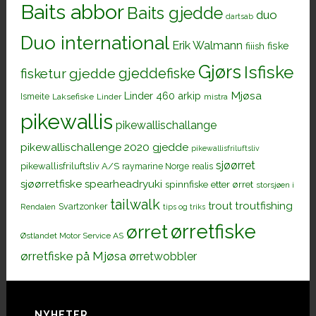
Baits abbor
Baits gjedde
duo
dartsab
Duo international
Erik Walmann
fiiish
fiske
Gjørs
Isfiske
gjeddefiske
fisketur
gjedde
Mjøsa
Linder 460 arkip
Ismeite
Laksefiske
Linder
mistra
pikewallis
pikewallischallange
pikewallischallenge 2020 gjedde
pikewallisfriluftsliv
sjøørret
pikewallisfriluftsliv A/S
raymarine Norge
realis
sjøørretfiske
spearheadryuki
spinnfiske etter ørret
storsjøen i
tailwalk
trout
troutfishing
Svartzonker
Rendalen
tips og triks
ørretfiske
ørret
Østlandet Motor Service AS
ørretfiske på Mjøsa
ørretwobbler
NYHETER