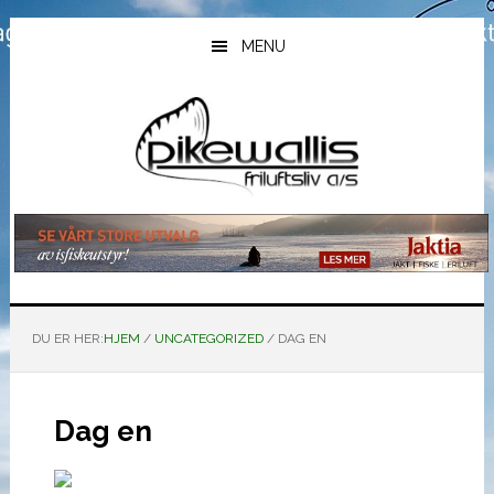
Hopp
Hopp
Hopp
til
til
til
MENU
hovedinnhold
primært
bunntekst
sidefelt
DU ER HER:
HJEM
/
UNCATEGORIZED
/
DAG EN
Dag en