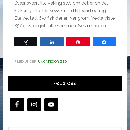
Svær svært lite vaking selv om det er en del
klekking. Flott fiskevær med litt vind og regn.
Ble vel tatt 6-7 fisk der en var grom. Vekta viste
850gr. Sov gøtt alle sammen. Ses i morgen
Tweet
Share
Pin
Share
FILED UNDER:
UNCATEGORIZED
Hoved
sidebar
FØLG OSS