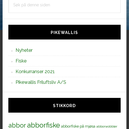
Søk
på
denne
siden
PIKEWALLIS
Nyheter
Fiske
Konkurranser 2021
Pikewallis Friluftsliv A/S
STIKKORD
abborfiske
abbor
abborfiske på mjøsa
abborwobbler