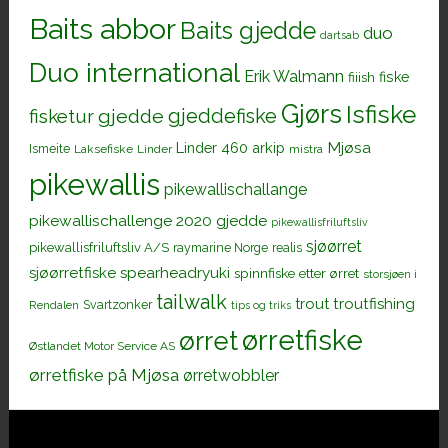
Baits abbor
Baits gjedde
duo
dartsab
Duo international
Erik Walmann
fiiish
fiske
Gjørs
Isfiske
gjeddefiske
fisketur
gjedde
Mjøsa
Linder 460 arkip
Ismeite
Laksefiske
Linder
mistra
pikewallis
pikewallischallange
pikewallischallenge 2020 gjedde
pikewallisfriluftsliv
sjøørret
pikewallisfriluftsliv A/S
raymarine Norge
realis
sjøørretfiske
spearheadryuki
spinnfiske etter ørret
storsjøen i
tailwalk
trout
troutfishing
Svartzonker
Rendalen
tips og triks
ørretfiske
ørret
Østlandet Motor Service AS
ørretfiske på Mjøsa
ørretwobbler