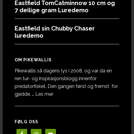
Eastfield TomCatminnow 10 cm og
7 deilige gram Luredemo
Eastfield sin Chubby Chaser
luredemo
OM PIKEWALLIS
Pikewallis så dagens lys i 2008, og var da en
ren tur- og inspirasjonsblogg innenfor
predatorfisket. Den gangen først og fremst for
omOm
gjedde. …
Les mer
Pikewallis
FØLG OSS