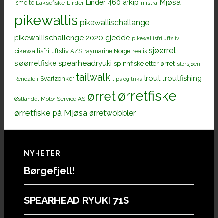
Mjøsa
Linder 460 arkip
Ismeite
Laksefiske
Linder
mistra
pikewallis
pikewallischallange
pikewallischallenge 2020 gjedde
pikewallisfriluftsliv
sjøørret
pikewallisfriluftsliv A/S
raymarine Norge
realis
sjøørretfiske
spearheadryuki
spinnfiske etter ørret
storsjøen i
tailwalk
trout
troutfishing
Svartzonker
Rendalen
tips og triks
ørretfiske
ørret
Østlandet Motor Service AS
ørretfiske på Mjøsa
ørretwobbler
Footer
NYHETER
Børgefjell!
SPEARHEAD RYUKI 71S