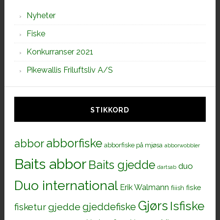
Nyheter
Fiske
Konkurranser 2021
Pikewallis Friluftsliv A/S
STIKKORD
abborfiske
abbor
abborfiske på mjøsa
abborwobbler
Baits abbor
Baits gjedde
duo
dartsab
Duo international
Erik Walmann
fiiish
fiske
Gjørs
Isfiske
gjeddefiske
fisketur
gjedde