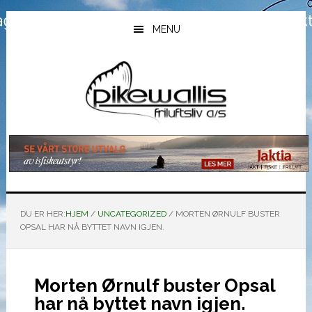
Hopp
Hopp
Hopp
til
til
til
MENU
hovedinnhold
primært
bunntekst
sidefelt
DU ER HER:
HJEM
/
UNCATEGORIZED
/
MORTEN ØRNULF BUSTER
OPSAL HAR NÅ BYTTET NAVN IGJEN.
Morten Ørnulf buster Opsal
har nå byttet navn igjen.