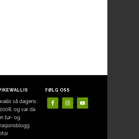
kk
sen
PIKEWALLIS
FØLG OSS
wallis så dagens
i 2008, og var da
en tur- og
irasjonsblogg
nfor