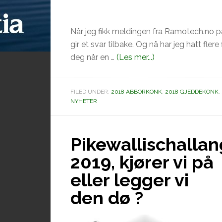
Når jeg fikk meldingen fra Ramotech.no p
gir et svar tilbake. Og nå har jeg hatt fle
omRamotech.no
deg når en …
(Les mer...)
ville
støtte
FILED UNDER:
2018 ABBORKONK
,
2018 GJEDDEKONK
,
pikewallis
NYHETER
Challange
2019
Pikewallischalla
2019, kjører vi på
eller legger vi
den dø ?