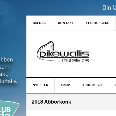
Hopp
Hopp
Hopp
Hopp
til
til
til
til
primær
hovedinnhold
primært
bunntekst
menyen
sidefelt
OM OSS
KONTAKT
FLO OG FJÆRE
NYHETER
ARKIV
ABBORFISKE
2018 Abborkonk