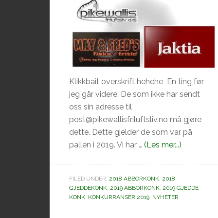
Klikkbait overskrift hehehe En ting før
jeg går videre. De som ikke har sendt
oss sin adresse til
post@pikewallisfriluftsliv.no må gjøre
dette. Dette gjelder de som var på
omPikewal
pallen i 2019. Vi har …
(Les mer...)
2019,
kjører
FILED UNDER:
2018 ABBORKONK
,
2018
vi
GJEDDEKONK
,
2019 ABBORKONK
,
2019 GJEDDE
på
KONK
,
KONKURRANSER 2019
,
NYHETER
eller