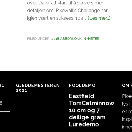
over. Da er alt klart til å skrivers mer
detaljert om. Pikewallis Challange har
omArve
igjen vært en suksess. 104 …
(Les mer...)
Stokkebe
med
FILED UNDER:
2018 ABBORKONK
,
NYHETER
en
abbor
inn
i
konkurran
+
21
GJEDDEMESTEREN
POOLDEMO
OM 
litt
2021
info
Eastfield
Pike
:-)
!
TomCatminnow
lys 
10 cm og 7
en r
deilige gram
insp
Luredemo
inne