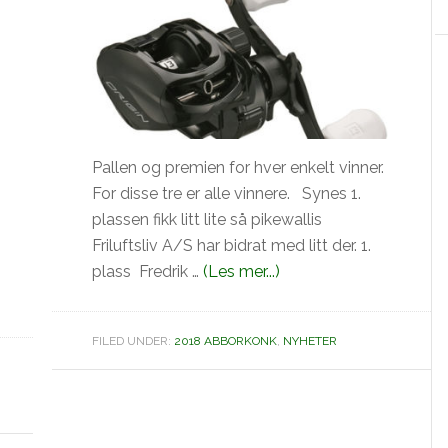
Pallen og premien for hver enkelt vinner.
For disse tre er alle vinnere. Synes 1.
plassen fikk litt lite så pikewallis
Friluftsliv A/S har bidrat med litt der. 1.
omPallen
plass Fredrik …
(Les mer...)
lischallange
og
Premier
FILED UNDER:
2018 ABBORKONK
,
NYHETER
abborkonkurransen
2018
:-)