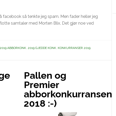
å facebook så tenkte jeg spam. Men fader heller jeg
re flotte samtaler med Morten Blix. Det gjør noe ved
2019 ABBORKONK
,
2019 GJEDDE KONK
,
KONKURRANSER 2019
,
nge
Pallen og
Premier
abborkonkurransen
2018 :-)