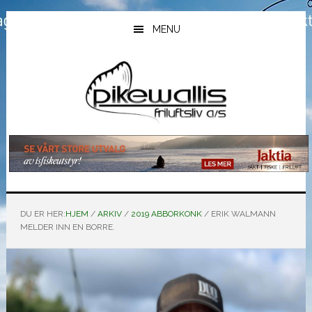
Hopp
Hopp
Hopp
til
til
til
MENU
hovedinnhold
primært
bunntekst
sidefelt
DU ER HER:
HJEM
/
ARKIV
/
2019 ABBORKONK
/
ERIK WALMANN
MELDER INN EN BORRE.