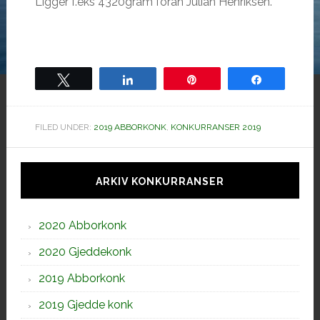
Ligger f.eks 4320gram foran Julian Henriksen.
Tweet
Share
Pin
Share
FILED UNDER:
2019 ABBORKONK
,
KONKURRANSER 2019
Hoved
sidebar
ARKIV KONKURRANSER
2020 Abborkonk
2020 Gjeddekonk
2019 Abborkonk
2019 Gjedde konk