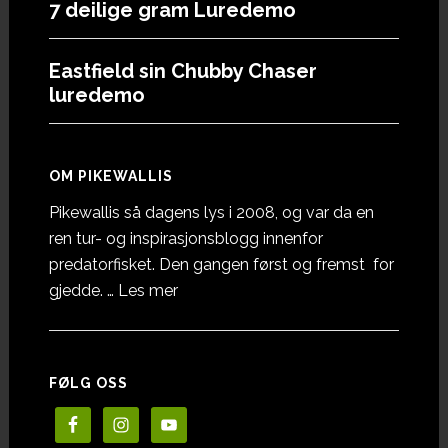
7 deilige gram Luredemo
Eastfield sin Chubby Chaser
luredemo
OM PIKEWALLIS
Pikewallis så dagens lys i 2008, og var da en
ren tur- og inspirasjonsblogg innenfor
predatorfisket. Den gangen først og fremst for
omOm
gjedde. …
Les mer
Pikewallis
FØLG OSS