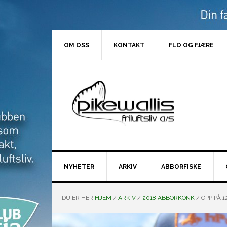
Hopp
Hopp
Hopp
Hopp
til
til
til
til
primær
hovedinnhold
primært
bunntekst
menyen
sidefelt
OM OSS
KONTAKT
FLO OG FJÆRE
NYHETER
ARKIV
ABBORFISKE
DU ER HER:
HJEM
/
ARKIV
/
2018 ABBORKONK
/
OPP PÅ 1