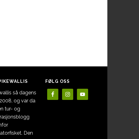
PIKEWALLIS
FØLG OSS
wallis så dagens
i 2008, og var da
en tur- og
irasjonsblogg
nfor
atorfisket. Den