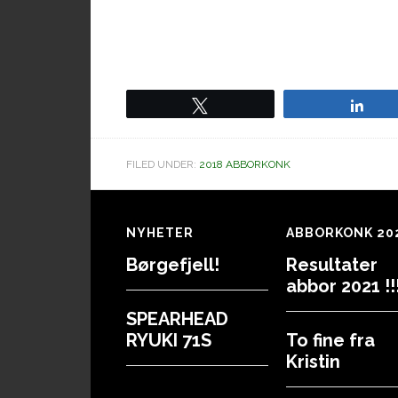
Tweet
Sha
FILED UNDER:
2018 ABBORKONK
Footer
NYHETER
ABBORKONK 20
Børgefjell!
Resultater
abbor 2021 !!!
SPEARHEAD
RYUKI 71S
To fine fra
Kristin