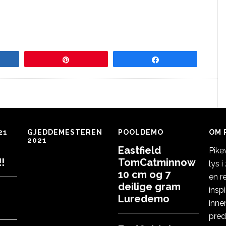
re
Pin
Share
21
GJEDDEMESTEREN
POOLDEMO
OM 
2021
Eastfield
Pike
!
TomCatminnow
lys 
10 cm og 7
en r
deilige gram
insp
Luredemo
inne
pred