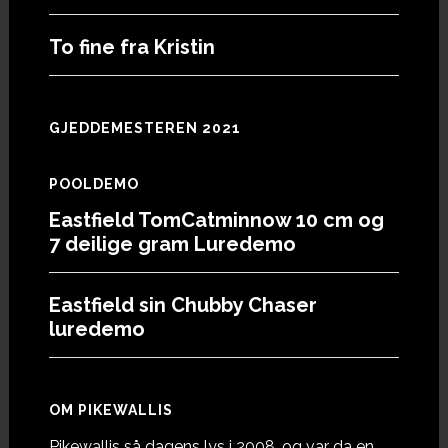
To fine fra Kristin
GJEDDEMESTEREN 2021
POOLDEMO
Eastfield TomCatminnow 10 cm og
7 deilige gram Luredemo
Eastfield sin Chubby Chaser
luredemo
OM PIKEWALLIS
Pikewallis så dagens lys i 2008, og var da en