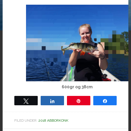
600gr og 38cm
Tweet
Share
Pin
Share
FILED UNDER:
2018 ABBORKONK