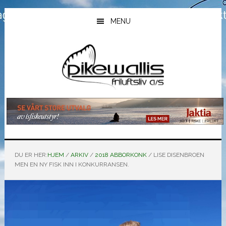
Hopp
Hopp
Hopp
til
til
til
MENU
hovedinnhold
primært
bunntekst
sidefelt
DU ER HER:
HJEM
/
ARKIV
/
2018 ABBORKONK
/
LISE DISENBROEN
MEN EN NY FISK INN I KONKURRANSEN.