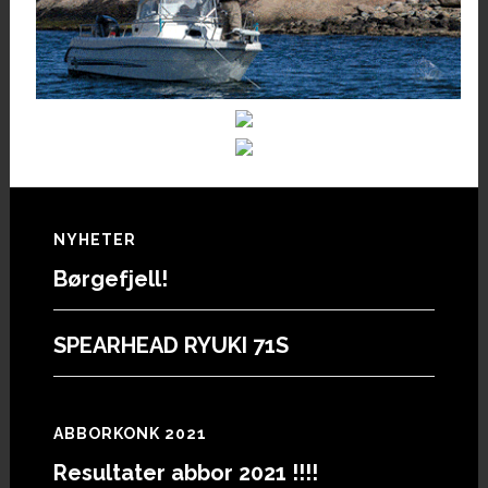
Footer
NYHETER
Børgefjell!
SPEARHEAD RYUKI 71S
ABBORKONK 2021
Resultater abbor 2021 !!!!