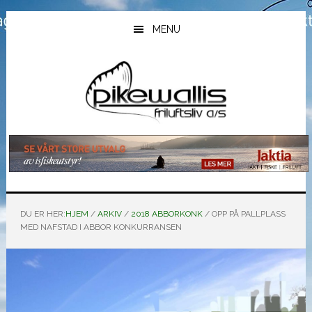
Hopp
Hopp
Hopp
til
til
til
MENU
hovedinnhold
primært
bunntekst
sidefelt
DU ER HER:
HJEM
/
ARKIV
/
2018 ABBORKONK
/
OPP PÅ PALLPLASS
MED NAFSTAD I ABBOR KONKURRANSEN