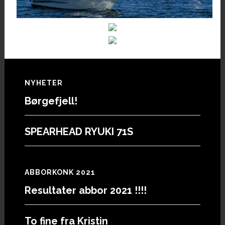
Footer
NYHETER
Børgefjell!
SPEARHEAD RYUKI 71S
ABBORKONK 2021
Resultater abbor 2021 !!!!
To fine fra Kristin