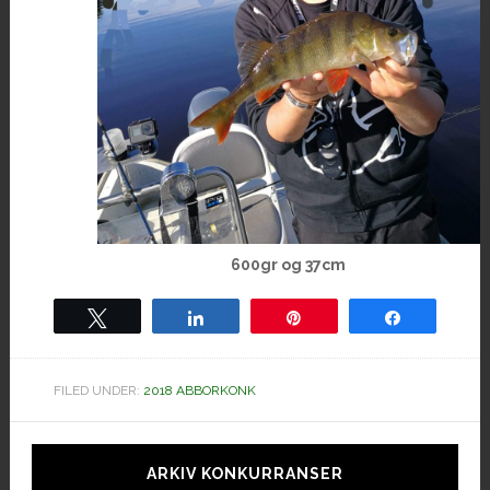
600gr og 37cm
Tweet
Share
Pin
Share
FILED UNDER:
2018 ABBORKONK
Hoved
sidebar
ARKIV KONKURRANSER