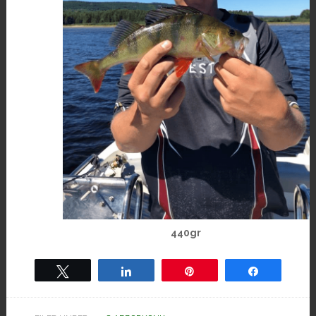
440gr
Tweet
Share
Pin
Share