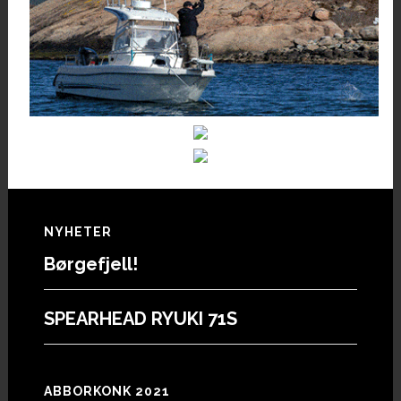
Footer
NYHETER
Børgefjell!
SPEARHEAD RYUKI 71S
ABBORKONK 2021