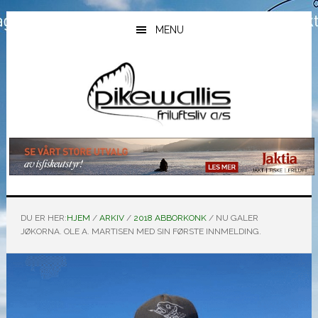
Hopp
Hopp
Hopp
til
til
til
MENU
hovedinnhold
primært
bunntekst
sidefelt
DU ER HER:
HJEM
/
ARKIV
/
2018 ABBORKONK
/
NU GALER
JØKORNA. OLE A. MARTISEN MED SIN FØRSTE INNMELDING.