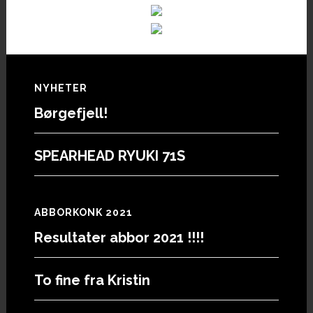
Footer
NYHETER
Børgefjell!
SPEARHEAD RYUKI 71S
ABBORKONK 2021
Resultater abbor 2021 !!!!
To fine fra Kristin