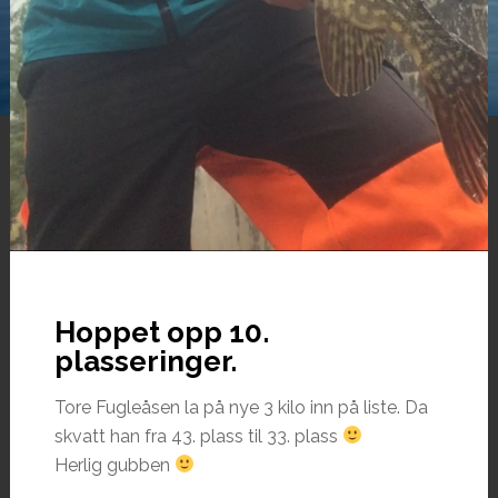
Hoppet opp 10.
plasseringer.
Tore Fugleåsen la på nye 3 kilo inn på liste. Da
skvatt han fra 43. plass til 33. plass
Herlig gubben