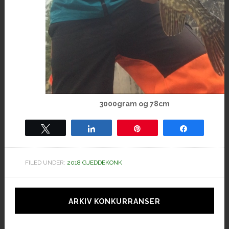
3000gram og 78cm
Tweet
Share
Pin
Share
FILED UNDER:
2018 GJEDDEKONK
Hoved
sidebar
ARKIV KONKURRANSER