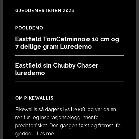
GJEDDEMESTEREN 2021
POOLDEMO
Eastfield TomCatminnow 10 cm og
7 deilige gram Luredemo
Eastfield sin Chubby Chaser
luredemo
OM PIKEWALLIS
Pikewallis så dagens lys i 2008, og var da en
ren tur- og inspirasjonsblogg innenfor
predatorfisket. Den gangen først og fremst for
omOm
gjedde. …
Les mer