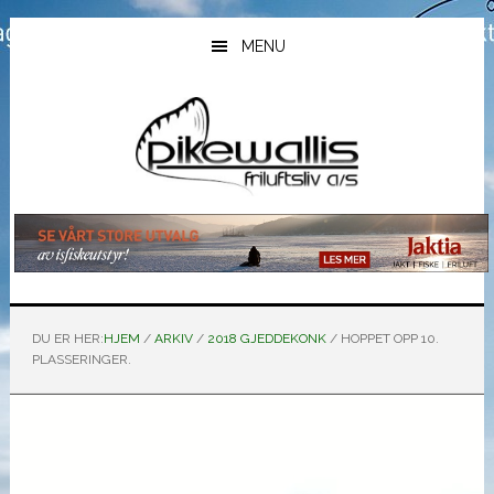
Hopp
Hopp
Hopp
til
til
til
MENU
hovedinnhold
primært
bunntekst
sidefelt
DU ER HER:
HJEM
/
ARKIV
/
2018 GJEDDEKONK
/
HOPPET OPP 10.
PLASSERINGER.