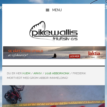
Hopp
Hopp
Hopp
til
til
til
MENU
hovedinnhold
primært
bunntekst
sidefelt
DU ER HER:
HJEM
/
ARKIV
/
2018 ABBORKONK
/
FREDERIK
MORTVEDT MED GROM ABBOR INNMELDING!