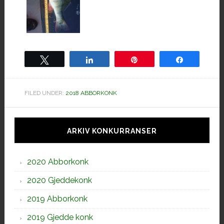
Tweet
Share
Pin
Share
FILED UNDER:
2018 ABBORKONK
Hoved
sidebar
ARKIV KONKURRANSER
2020 Abborkonk
2020 Gjeddekonk
2019 Abborkonk
2019 Gjedde konk