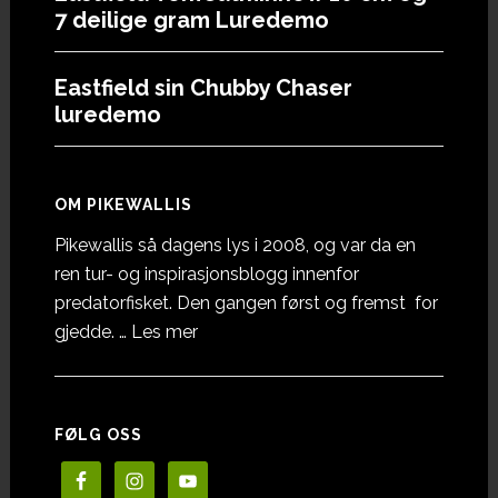
7 deilige gram Luredemo
Eastfield sin Chubby Chaser
luredemo
OM PIKEWALLIS
Pikewallis så dagens lys i 2008, og var da en
ren tur- og inspirasjonsblogg innenfor
predatorfisket. Den gangen først og fremst for
omOm
gjedde. …
Les mer
Pikewallis
FØLG OSS