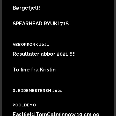
Footer
Børgefjell!
SPEARHEAD RYUKI 71S
ABBORKONK 2021
Resultater abbor 2021 !!!!
To fine fra Kristin
GJEDDEMESTEREN 2021
POOLDEMO
Eastfield TomCatminnow 10 cm og