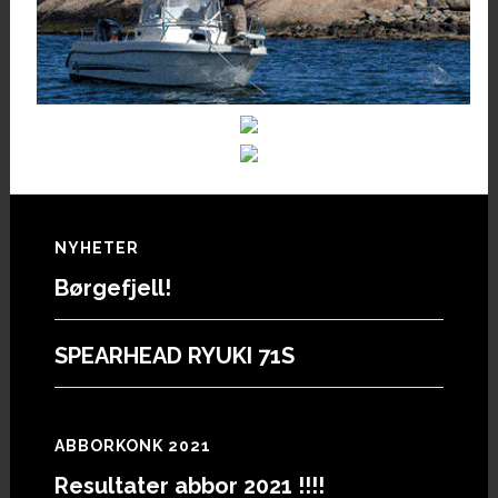
Footer
NYHETER
Børgefjell!
SPEARHEAD RYUKI 71S
ABBORKONK 2021
Resultater abbor 2021 !!!!