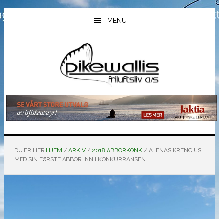
Hopp
Hopp
Hopp
til
til
til
MENU
hovedinnhold
primært
bunntekst
sidefelt
DU ER HER:
HJEM
/
ARKIV
/
2018 ABBORKONK
/
ALENAS KRENCIUS
MED SIN FØRSTE ABBOR INN I KONKURRANSEN.