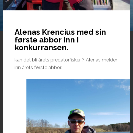
Alenas Krencius med sin
første abbor inn i
konkurransen.
kan det bli årets predatorfisker ? Alenas melder
inn årets første abbor.