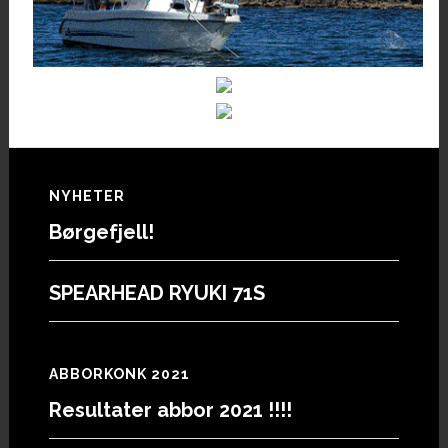
Footer
NYHETER
Børgefjell!
SPEARHEAD RYUKI 71S
ABBORKONK 2021
Resultater abbor 2021 !!!!