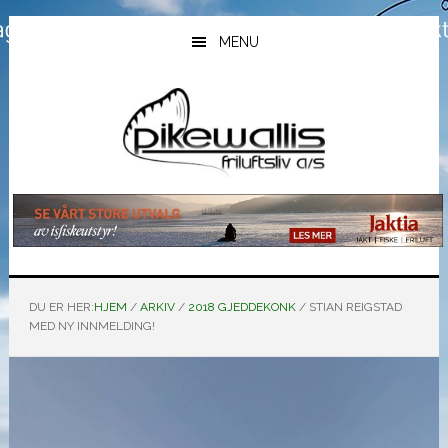
Hopp
Hopp
Hopp
til
til
til
MENU
hovedinnhold
primært
bunntekst
sidefelt
DU ER HER:
HJEM
/
ARKIV
/
2018 GJEDDEKONK
/
STIAN REIGSTAD
MED NY INNMELDING!