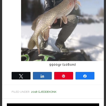
9900gr (108cm)
Tweet
Share
Pin
Share
FILED UNDER:
2018 GJEDDEKONK
Hoved