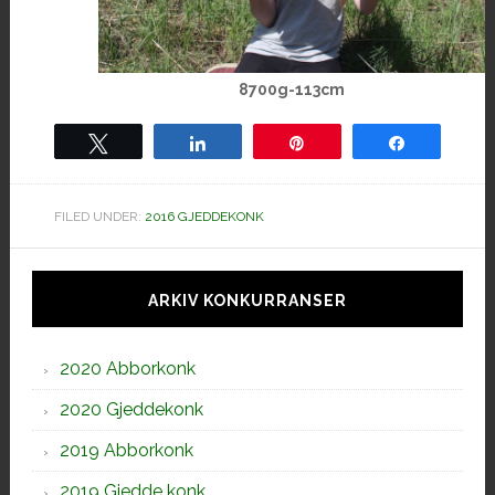
8700g-113cm
Tweet
Share
Pin
Share
FILED UNDER:
2016 GJEDDEKONK
Hoved
sidebar
ARKIV KONKURRANSER
2020 Abborkonk
2020 Gjeddekonk
2019 Abborkonk
2019 Gjedde konk