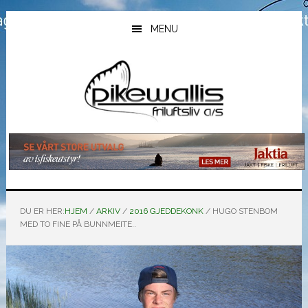
Hopp
Hopp
Hopp
til
til
til
MENU
hovedinnhold
primært
bunntekst
sidefelt
DU ER HER:
HJEM
/
ARKIV
/
2016 GJEDDEKONK
/
HUGO STENBOM
MED TO FINE PÅ BUNNMEITE..