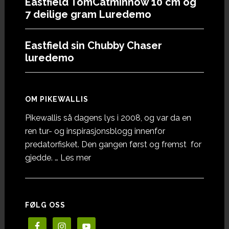
Eastfield TomCatminnow 10 cm og
7 deilige gram Luredemo
Eastfield sin Chubby Chaser
luredemo
OM PIKEWALLIS
Pikewallis så dagens lys i 2008, og var da en
ren tur- og inspirasjonsblogg innenfor
predatorfisket. Den gangen først og fremst for
omOm
gjedde. …
Les mer
Pikewallis
FØLG OSS