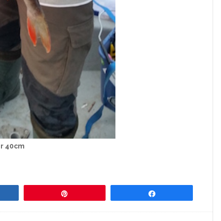
gr 40cm
re
Pin
Share