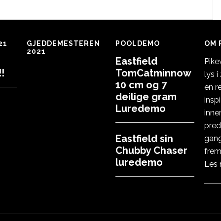
21
GJEDDEMESTEREN
POOLDEMO
OM 
2021
Eastfield
Pike
!
TomCatminnow
lys 
10 cm og 7
en r
deilige gram
insp
Luredemo
inne
pred
Eastfield sin
gang
Chubby Chaser
frem
luredemo
Les