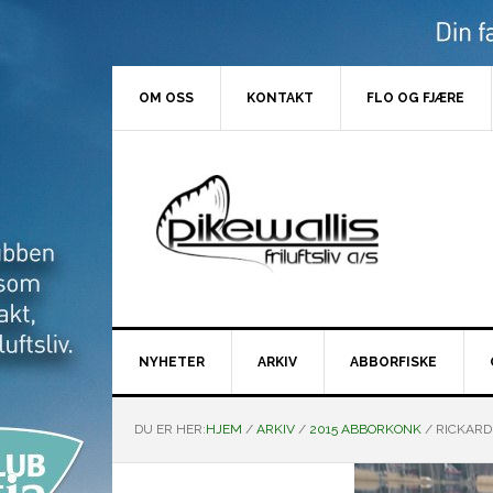
Hopp
Hopp
Hopp
Hopp
til
til
til
til
primær
hovedinnhold
primært
bunntekst
menyen
sidefelt
OM OSS
KONTAKT
FLO OG FJÆRE
NYHETER
ARKIV
ABBORFISKE
DU ER HER:
HJEM
/
ARKIV
/
2015 ABBORKONK
/
RICKARD 