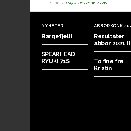
FILED UNDER:
2015 ABBORKONK
,
ARKIV
Footer
NYHETER
ABBORKONK 20
Børgefjell!
Resultater
abbor 2021 !!!
SPEARHEAD
RYUKI 71S
To fine fra
Kristin