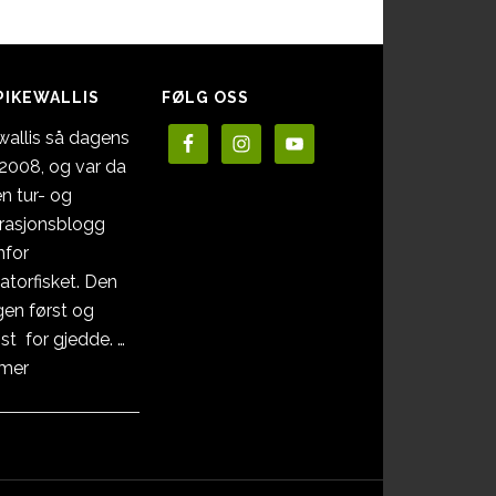
PIKEWALLIS
FØLG OSS
wallis så dagens
i 2008, og var da
en tur- og
irasjonsblogg
nfor
atorfisket. Den
en først og
st for gjedde. …
omOm
 mer
Pikewallis