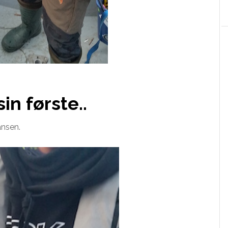
in første..
nsen.