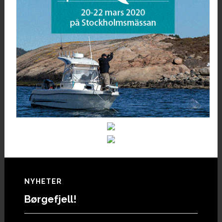
Footer
NYHETER
Børgefjell!