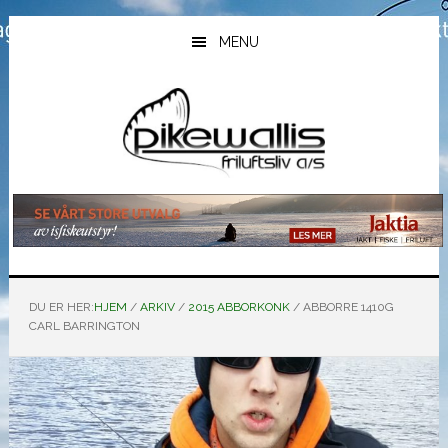
Hopp
Hopp
Hopp
til
til
til
MENU
hovedinnhold
primært
bunntekst
sidefelt
DU ER HER:
HJEM
/
ARKIV
/
2015 ABBORKONK
/
ABBORRE 1410G
CARL BARRINGTON