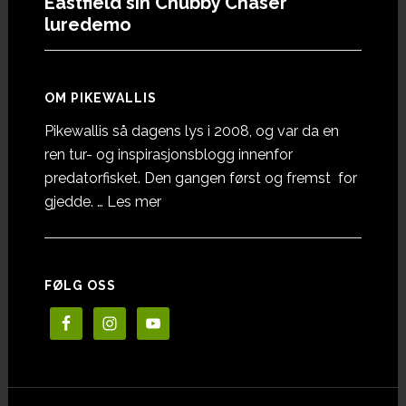
Eastfield sin Chubby Chaser
luredemo
OM PIKEWALLIS
Pikewallis så dagens lys i 2008, og var da en
ren tur- og inspirasjonsblogg innenfor
predatorfisket. Den gangen først og fremst for
omOm
gjedde. …
Les mer
Pikewallis
FØLG OSS