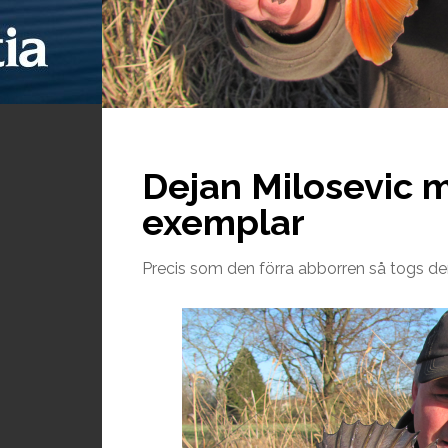
Dejan Milosevic m
exemplar
Precis som den förra abborren så togs de