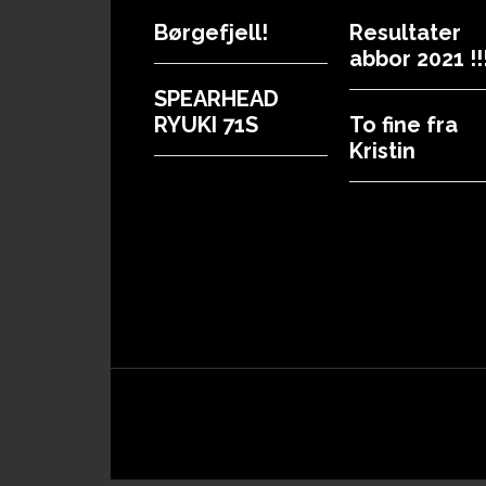
Footer
Børgefjell!
Resultater
abbor 2021 !!!
SPEARHEAD
RYUKI 71S
To fine fra
Kristin