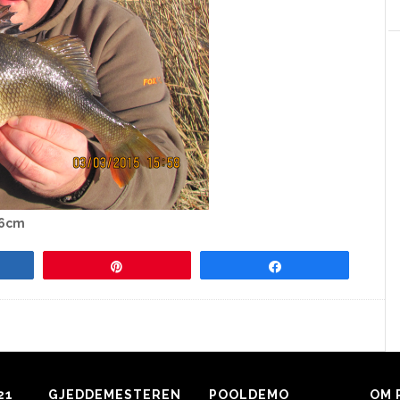
46cm
re
Pin
Share
21
GJEDDEMESTEREN
POOLDEMO
OM 