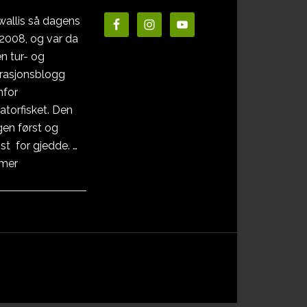
wallis så dagens
i 2008, og var da
en tur- og
irasjonsblogg
nfor
atorfisket. Den
en først og
st for gjedde. …
omOm
 mer
Pikewallis