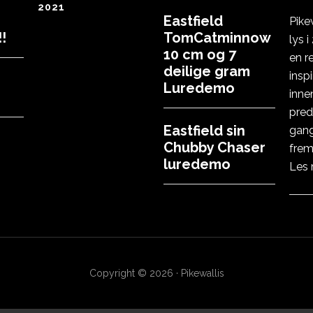
2021
Eastfield
Pike
!
TomCatminnow
lys 
10 cm og 7
en r
deilige gram
insp
Luredemo
inne
pred
Eastfield sin
gang
Chubby Chaser
frem
luredemo
Les
Copyright © 2026 · Pikewallis