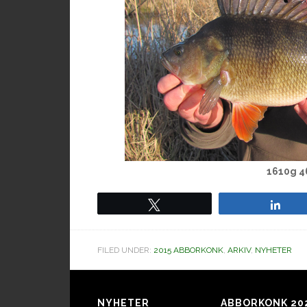
1610g 
Tweet
Sha
FILED UNDER:
2015 ABBORKONK
,
ARKIV
,
NYHETER
NYHETER
ABBORKONK 20