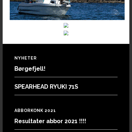
Footer
NYHETER
Børgefjell!
SPEARHEAD RYUKI 71S
ABBORKONK 2021
Resultater abbor 2021 !!!!