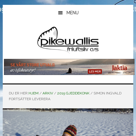
Hopp
Hopp
Hopp
til
til
til
MENU
hovedinnhold
primært
bunntekst
sidefelt
DU ER HER:
HJEM
/
ARKIV
/
2015 GJEDDEKONK
/
SIMON INGVALD
FORTSÄTTER LEVERERA