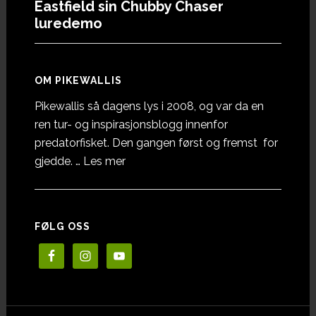
Eastfield sin Chubby Chaser
luredemo
OM PIKEWALLIS
Pikewallis så dagens lys i 2008, og var da en
ren tur- og inspirasjonsblogg innenfor
predatorfisket. Den gangen først og fremst for
omOm
gjedde. …
Les mer
Pikewallis
FØLG OSS