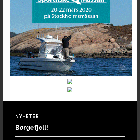
Footer
NYHETER
Børgefjell!