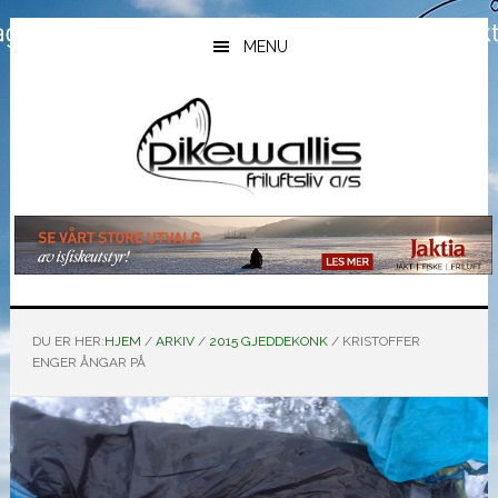
Hopp
Hopp
Hopp
til
til
til
MENU
hovedinnhold
primært
bunntekst
sidefelt
DU ER HER:
HJEM
/
ARKIV
/
2015 GJEDDEKONK
/
KRISTOFFER
ENGER ÅNGAR PÅ