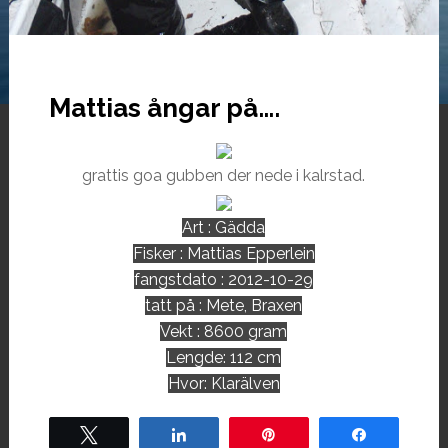
Mattias ångar på….
grattis goa gubben der nede i kalrstad.
Art : Gädda
Fisker : Mattias Epperlein
fangstdato : 2012-10-29
tatt på : Mete, Braxen
Vekt : 8600 gram
Lengde: 112 cm
Hvor: Klarälven
Tweet
Share
Pin
Share