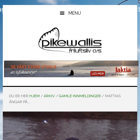
Hopp
Hopp
Hopp
til
til
til
MENU
hovedinnhold
primært
bunntekst
sidefelt
DU ER HER:
HJEM
/
ARKIV
/
GAMLE INNMELDINGER
/
MATTIAS
ÅNGAR PÅ….