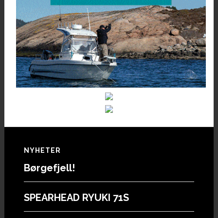
Footer
NYHETER
Børgefjell!
SPEARHEAD RYUKI 71S