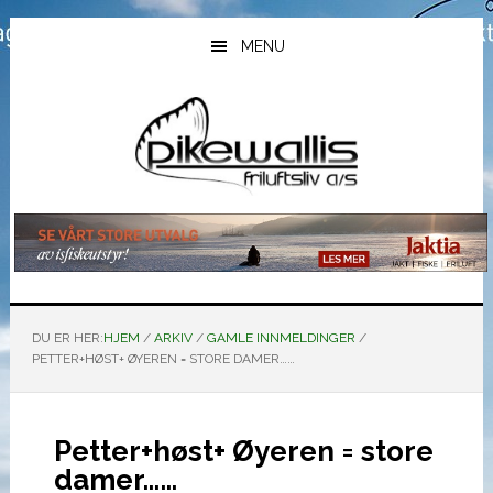
Hopp
Hopp
Hopp
til
til
til
MENU
hovedinnhold
primært
bunntekst
sidefelt
DU ER HER:
HJEM
/
ARKIV
/
GAMLE INNMELDINGER
/
PETTER+HØST+ ØYEREN = STORE DAMER……
Petter+høst+ Øyeren = store
damer……