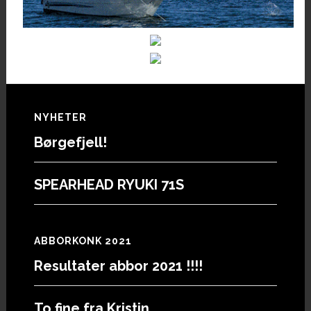
Footer
NYHETER
Børgefjell!
SPEARHEAD RYUKI 71S
ABBORKONK 2021
Resultater abbor 2021 !!!!
To fine fra Kristin