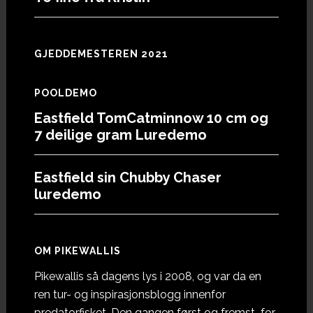
GJEDDEMESTEREN 2021
POOLDEMO
Eastfield TomCatminnow 10 cm og
7 deilige gram Luredemo
Eastfield sin Chubby Chaser
luredemo
OM PIKEWALLIS
Pikewallis så dagens lys i 2008, og var da en
ren tur- og inspirasjonsblogg innenfor
predatorfisket. Den gangen først og fremst for