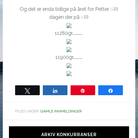
Og det er enda tidlige på året for Petter :-)))
dagen der på ;-)))
11280gr……………
11900gr………….
Tweet
Share
Pin
Share
FILED UNDER:
GAMLE INNMELDINGER
Hoved
sidebar
ARKIV KONKURRANSER