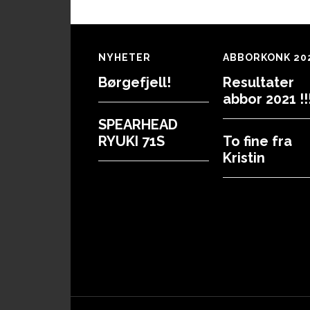
Footer
NYHETER
ABBORKONK 20
Børgefjell!
Resultater
abbor 2021 !!!
SPEARHEAD
RYUKI 71S
To fine fra
Kristin