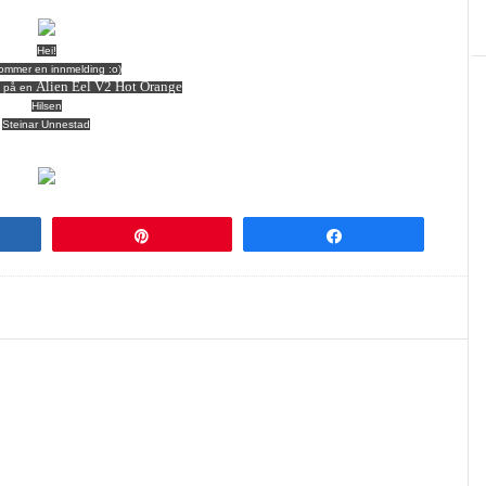
Hei!
ommer en innmelding :o)
Alien Eel V2 Hot Orange
t på en
Hilsen
Steinar Unnestad
re
Pin
Share