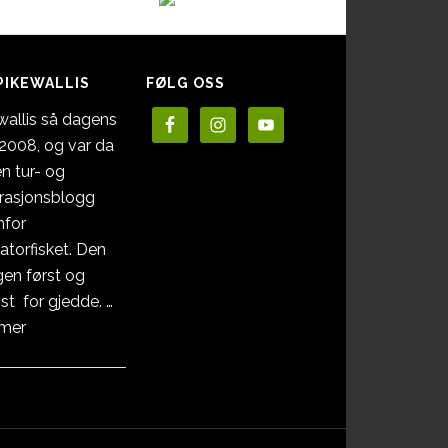
PIKEWALLIS
FØLG OSS
wallis så dagens
i 2008, og var da
en tur- og
irasjonsblogg
nfor
atorfisket. Den
en først og
st for gjedde. …
omOm
 mer
Pikewallis