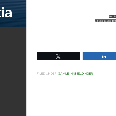
Her k
8,88kg 111cm tat
Tweet
Sha
FILED UNDER:
GAMLE INNMELDINGER