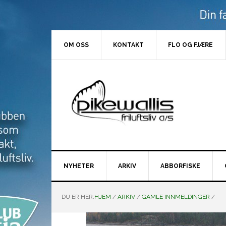
Hopp
Hopp
Hopp
Hopp
til
til
til
til
primær
hovedinnhold
primært
bunntekst
menyen
sidefelt
OM OSS
KONTAKT
FLO OG FJÆRE
NYHETER
ARKIV
ABBORFISKE
DU ER HER:
HJEM
/
ARKIV
/
GAMLE INNMELDINGER
/