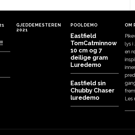
21
GJEDDEMESTEREN
POOLDEMO
OM 
2021
Eastfield
Pike
!
TomCatminnow
lys 
10 cm og 7
en r
deilige gram
insp
Luredemo
inne
pred
Eastfield sin
gang
Chubby Chaser
frem
luredemo
Les